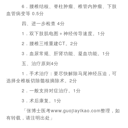
6．腰椎结核、脊柱肿瘤、椎管内肿瘤、下肢
血管病变等
0.5分
四、进一步检查 4分
1．双下肢肌电图＋神经传导速度。
1分
2．腰椎三维重建CT。
2分
3．血尿常规、肝肾功能、凝血功能。
1分
五、治疗原则
4分
1．手术治疗：要尽快解除马尾神经压迫，可
选择全椎板切除髓核摘除术。
2分
2．一般支持对症治疗。
1分
3．术后康复。1分
「张博士医考www.guojiayikao.com整理，如
有转载，请注明出处」