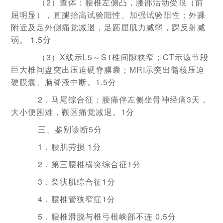
（2）查体：腰椎左侧凸，腰部活动受限（前
屈明显），直腿抬高试验阳性、加强试验阳性；外踝
附近及足外侧痛觉减退，足跖屈肌力减弱，踝反射减
弱。
1.5分
（3）X线示L5～S1椎间隙狭窄；CT示该节段
巨大椎间盘突出压迫硬脊膜囊；MRI示突出髓核压迫
硬膜囊、脑脊液中断。1.5分
2．马尾综合征：腰痛伴左侧坐骨神经痛3天，
大小便困难，鞍区痛觉减退。1分
三、鉴别诊断
5分
1．腰肌劳损 1分
2．第三腰椎横突综合征
1分
3．梨状肌综合征
1分
4．腰椎管狭窄症
1分
5．腰椎滑脱与椎弓根峡部不连
0.5分