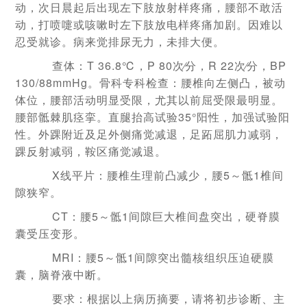
动，次日晨起后出现左下肢放射样疼痛，腰部不敢活
动，打喷嚏或咳嗽时左下肢放电样疼痛加剧。因难以
忍受就诊。病来觉排尿无力，未排大便。
查体：T 36.8℃，P 80次∕分，R 22次∕分，BP
130/88mmHg。骨科专科检查：腰椎向左侧凸，被动
体位，腰部活动明显受限，尤其以前屈受限最明显。
腰部骶棘肌痉挛。直腿抬高试验35°阳性，加强试验阳
性。外踝附近及足外侧痛觉减退，足跖屈肌力减弱，
踝反射减弱，鞍区痛觉减退。
X线平片：腰椎生理前凸减少，腰5～骶1椎间
隙狭窄。
CT：腰5～骶1间隙巨大椎间盘突出，硬脊膜
囊受压变形。
MRI：腰5～骶1间隙突出髓核组织压迫硬膜
囊，脑脊液中断。
要求：根据以上病历摘要，请将初步诊断、主