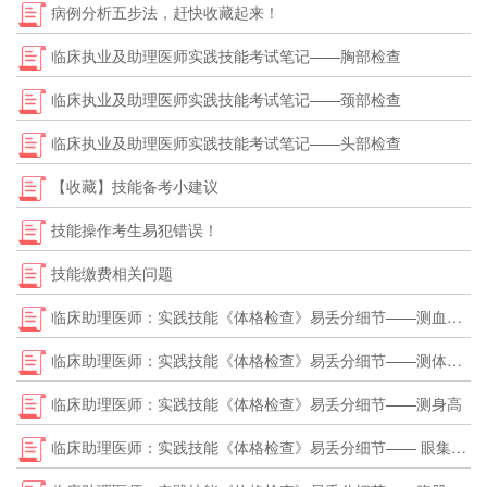
病例分析五步法，赶快收藏起来！
临床执业及助理医师实践技能考试笔记——胸部检查
临床执业及助理医师实践技能考试笔记——颈部检查
临床执业及助理医师实践技能考试笔记——头部检查
【收藏】技能备考小建议
技能操作考生易犯错误！
技能缴费相关问题
临床助理医师：实践技能《体格检查》易丢分细节——测血压（间接测量法）
临床助理医师：实践技能《体格检查》易丢分细节——测体温（腋测法）
临床助理医师：实践技能《体格检查》易丢分细节——测身高
临床助理医师：实践技能《体格检查》易丢分细节—— 眼集合反射