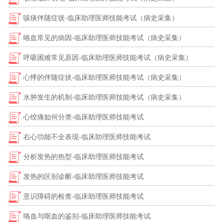
咳痰伴随症状-临床助理医师技能考试（病史采集）
咯血常见的病因-临床助理医师技能考试（病史采集）
呼吸困难常见原因-临床助理医师技能考试（病史采集）
心悸的伴随症状-临床助理医师技能考试（病史采集）
水肿发生的机制-临床助理医师技能考试（病史采集）
心绞痛如何分类-临床助理医师技能考试
右心功能不全表现-临床助理医师技能考试
分析发热的热型-临床助理医师技能考试
发热的区别诊断-临床助理医师技能考试
意识障碍的检查-临床助理医师技能考试
咯血与呕血的鉴别-临床助理医师技能考试