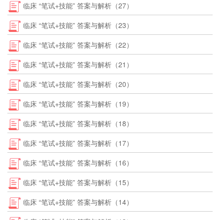
临床 “笔试+技能” 答案与解析（27）
临床 “笔试+技能” 答案与解析（23）
临床 “笔试+技能” 答案与解析（22）
临床 “笔试+技能” 答案与解析（21）
临床 “笔试+技能” 答案与解析（20）
临床 “笔试+技能” 答案与解析（19）
临床 “笔试+技能” 答案与解析（18）
临床 “笔试+技能” 答案与解析（17）
临床 “笔试+技能” 答案与解析（16）
临床 “笔试+技能” 答案与解析（15）
临床 “笔试+技能” 答案与解析（14）