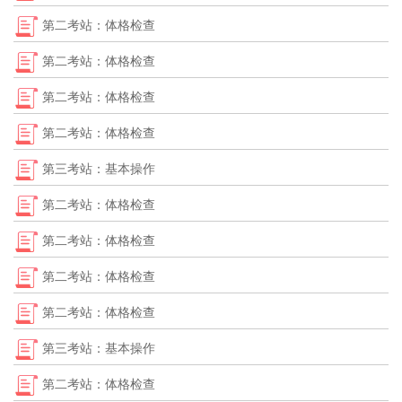
第二考站：体格检查
第二考站：体格检查
第二考站：体格检查
第二考站：体格检查
第三考站：基本操作
第二考站：体格检查
第二考站：体格检查
第二考站：体格检查
第二考站：体格检查
第三考站：基本操作
第二考站：体格检查