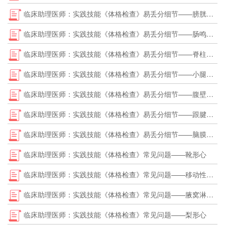
临床助理医师：实践技能《体格检查》易丢分细节——膀胱检查
临床助理医师：实践技能《体格检查》易丢分细节——肠鸣音听诊
临床助理医师：实践技能《体格检查》易丢分细节——脊柱弯曲度、压痛、叩击痛检查
临床助理医师：实践技能《体格检查》易丢分细节——小腿和膝关节检查
临床助理医师：实践技能《体格检查》易丢分细节——腹壁反射检查
临床助理医师：实践技能《体格检查》易丢分细节——跟腱反射
临床助理医师：实践技能《体格检查》易丢分细节——脑膜刺激征检查
临床助理医师：实践技能《体格检查》常见问题——靴形心
临床助理医师：实践技能《体格检查》常见问题——移动性浊音阳性
临床助理医师：实践技能《体格检查》常见问题——腋窝淋巴结分组
临床助理医师：实践技能《体格检查》常见问题——梨形心