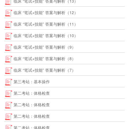
临床 “笔试+技能” 答案与解析（13）
临床 “笔试+技能” 答案与解析（12）
临床 “笔试+技能” 答案与解析（11）
临床 “笔试+技能” 答案与解析（10）
临床 “笔试+技能” 答案与解析（9）
临床 “笔试+技能” 答案与解析（8）
临床 “笔试+技能” 答案与解析（7）
第三考站：基本操作
第二考站：体格检查
第二考站：体格检查
第二考站：体格检查
第二考站：体格检查