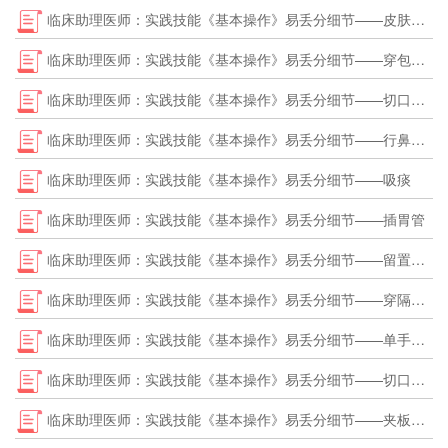
临床助理医师：实践技能《基本操作》易丢分细节——皮肤消毒
临床助理医师：实践技能《基本操作》易丢分细节——穿包背式手术衣
临床助理医师：实践技能《基本操作》易丢分细节——切口换药
临床助理医师：实践技能《基本操作》易丢分细节——行鼻塞法吸氧
临床助理医师：实践技能《基本操作》易丢分细节——吸痰
临床助理医师：实践技能《基本操作》易丢分细节——插胃管
临床助理医师：实践技能《基本操作》易丢分细节——留置导尿
临床助理医师：实践技能《基本操作》易丢分细节——穿隔离衣、脱隔离衣
临床助理医师：实践技能《基本操作》易丢分细节——单手打结法
临床助理医师：实践技能《基本操作》易丢分细节——切口拆线
临床助理医师：实践技能《基本操作》易丢分细节——夹板固定