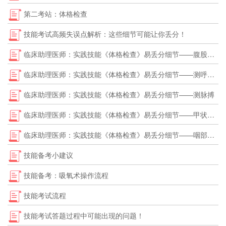
第二考站：体格检查
技能考试高频失误点解析：这些细节可能让你丢分！
临床助理医师：实践技能《体格检查》易丢分细节——腹股沟淋巴结检查
临床助理医师：实践技能《体格检查》易丢分细节——测呼吸频率
临床助理医师：实践技能《体格检查》易丢分细节——测脉搏
临床助理医师：实践技能《体格检查》易丢分细节——甲状腺检查
临床助理医师：实践技能《体格检查》易丢分细节——咽部、扁桃体检查
技能备考小建议
技能备考：吸氧术操作流程
技能考试流程
技能考试答题过程中可能出现的问题！