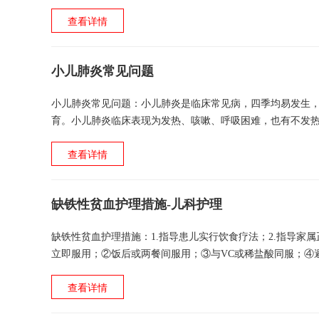
水擦浴，切忌用手搔伤皮肤。 5.病人思想负担...
查看详情
小儿肺炎常见问题
小儿肺炎常见问题：小儿肺炎是临床常见病，四季均易发生
育。小儿肺炎临床表现为发热、咳嗽、呼吸困难，也有不发热
输出量减少（合并心衰患儿）；④潜在并发症——窒息。「张.
查看详情
缺铁性贫血护理措施-儿科护理
缺铁性贫血护理措施：1.指导患儿实行饮食疗法；2.指导家
立即服用；②饭后或两餐间服用；③与VC或稀盐酸同服；④
糖衣制剂；⑥服药期间大便呈黑色；⑦服用铁剂从小...
查看详情