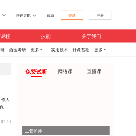
习
快速导航
帮助
登录
注册
费课程
技能
关于我们
考研
西医考研
更多

实用技术
针灸基础
更多

免费试听
网络课
直播课
工作人
保暖
-07-14
主管护师