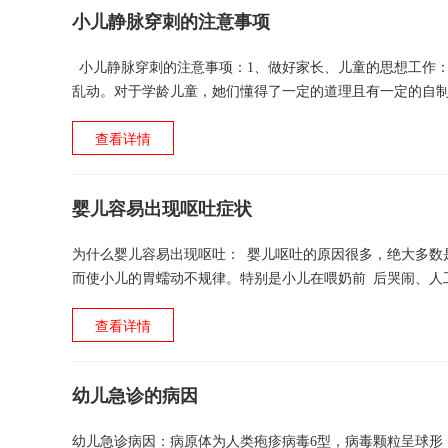
小儿静脉穿刺的注意事项
小儿静脉穿刺的注意事项：1、做好家长、儿童的思想工作
乱动。对于学龄儿童，她们懂得了一定的道理且有一定的自制
好部位和血管，避免在骨隆突出、关节部位、静脉...
查看详情
婴儿容易出现呕吐症状
为什么婴儿容易出现呕吐： 婴儿呕吐的原因很多，绝大多数
而使小儿的胃蠕动不规律。特别是小儿在喂奶前 后哭闹、人
底向上排出时，把吸进的奶带出来，造成呕吐。所以小儿呕吐先
查看详情
幼儿急诊的病因
幼儿急诊病因：病原体为人类疱疹病毒6型，病毒颗粒呈球形，直