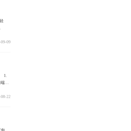
轻
-09-09
1.
指端，
-08-22
育包