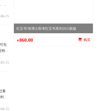
。胎
-06-15
红宝书/张博士医考红宝书系列2023新版
860.00
 购买
￥
可先
淀粉类
-05-15
过量
续时间
-04-15