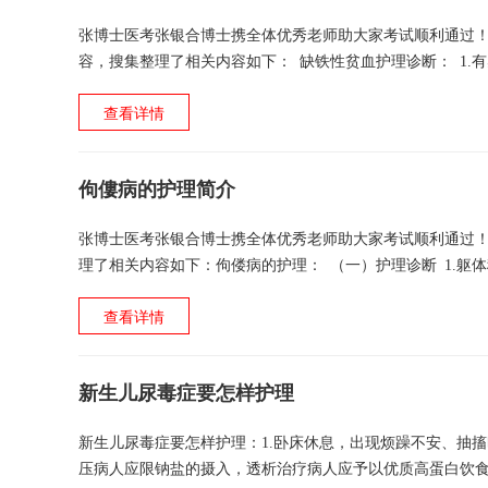
张博士医考张银合博士携全体优秀老师助大家考试顺利通过
容，搜集整理了相关内容如下： 缺铁性贫血护理诊断： 1.有
－缺乏预防小儿贫血的知识 4.潜在并发症－铁...
查看详情
佝僂病的护理简介
张博士医考张银合博士携全体优秀老师助大家考试顺利通过
理了相关内容如下：佝偻病的护理： （一）护理诊断 1.躯
与出汗过多有关 3.营养失调：张博士医考搜集整理...
查看详情
新生儿尿毒症要怎样护理
新生儿尿毒症要怎样护理：1.卧床休息，出现烦躁不安、抽搐
压病人应限钠盐的摄入，透析治疗病人应予以优质高蛋白饮食。