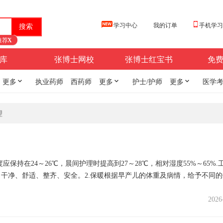
学习中心
我的订单
手机学
推荐
X
库
张博士网校
张博士红宝书
免
更多

执业药师
西药师
更多

护士/护师
更多

医学
理
持在24～26℃，晨间护理时提高到27～28℃，相对湿度55%～65%.
干净、舒适、整齐、安全。2.保暖根据早产儿的体重及病情，给予不同的
2026