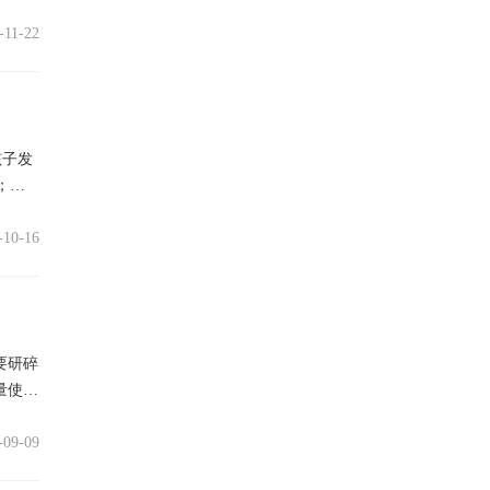
-11-22
孩子发
；③心
-10-16
要研碎
量使用
-09-09