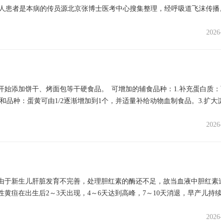
成人患者是本病的传员源北京张博士医考中心搜集整理，经呼吸道飞沫传播
2026
开始添加饼干、烤面包等干硬食品。 可增加的辅食品种：1.补充蛋白质：
和品种：蛋黄可由1/2逐渐增加到1个，并适量补给动物血制食品。3.扩大
2026
由于新生儿肝脏发育不完善，处理胆红素的酶还不足，故当血液中胆红素
黄疸在出生后2～3天出现，4～6天达到高峰，7～10天消退，早产儿持
2026