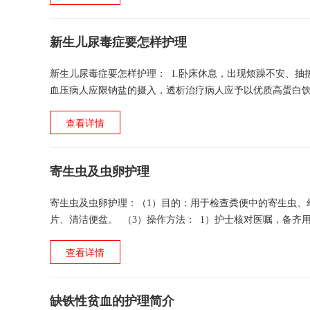
新生儿尿毒症要怎样护理
新生儿尿毒症要怎样护理： 1.卧床休息，出现烦躁不安、抽
血压病人应限钠盐的摄入，透析治疗病人应予以优质高蛋白饮食
热水擦浴，切忌用手搔伤皮肤。 5.病人思想负...
查看详情
寄生虫及虫卵护理
寄生虫及虫卵护理：（1）目的：用于检查粪便中的寄生虫、
片、清洁便盆。 （3）操作方法： 1）护士核对医嘱，备
等。 2）备齐用物，携至床旁，核对病人，说明留取粪便...
查看详情
缺铁性贫血的护理简介