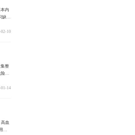
基本内
识缺乏
-02-10
搜集整
危险：
-01-14
，高血
用热