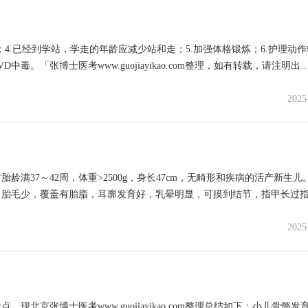
；4.已经到学站，学走的年龄应减少站和走；5.加强体格锻炼；6.护理动作
毒。「张博士医考www.guojiayikao.com整理，如有转载，请注明出
2025
37～42周，体重>2500g，身长47cm，无畸形和疾病的活产新生儿。 
，胎毛少，覆盖有胎脂，耳廓发育好，乳晕明显，可摸到结节，指甲长过
2025
京张博士医考www.guojiayikao.com整理总结如下：小儿骨骼发