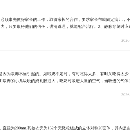
：必须事先做好家长的工作，取得家长的合作，要求家长帮助固定病儿，
力，只要取得他们的信任，讲清道理，就能配合治疗。2、静脉穿刺时应
2026
是因为喂养不当引起的。如喂奶不定时，有时吃得太多、有时又吃得太少
工喂养的小儿吸吮的奶孔眼过大，吃奶时吸进大量的空气，当吸进的气体
...
2026
径为200nm.其核衣壳为162个壳微粒组成的立体对称20面体，其内是