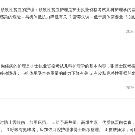
！缺铁性贫血的护理：缺铁性贫血护理是护士执业资格考试儿科护理学的
感染的危险－与机体抵抗力降低有关 2.营养失调－低于肌体需要量 3.知
2026
！佝偻病的护理是护士执业资格考试儿科护理学的基本内容，张博士医考
体移动障碍：与机体承受本身重量的能力下降有关 2.有皮肤完整性受损的
2026
时防止舌咬伤，加用床挡。 2.给予高热量、高维生素，优质低蛋白饮食
 3.呼吸有氨味者，应加强口腔护理张博士医考整理。 4.皮肤搔痒，可