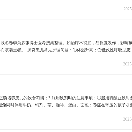
2025
，以冬春季为多张博士医考搜集整理。如治疗不彻底，易反复发作，影响
而咳喘重者。 肺炎患儿常见护理问题：①体温升高；②低效性呼吸型态
..
2025
属正确培养患儿的饮食习惯；3.服用铁剂时的注意事项；①服用硫酸亚铁时
避免同时伴用牛奶、钙剂、茶、咖啡、蛋白、面包；⑤症在环压的孩子尽
2025