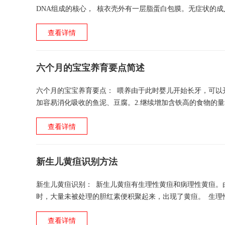
DNA组成的核心， 核衣壳外有一层脂蛋白包膜。无症状的
儿可通过胎盘从母体得到抗体，出生后4个月时...
查看详情
六个月的宝宝养育要点简述
六个月的宝宝养育要点： 喂养由于此时婴儿开始长牙，可以
加容易消化吸收的鱼泥、豆腐。2.继续增加含铁高的食物的量
食物品种：可增加奶糕及土豆、红薯、山药等薯...
查看详情
新生儿黄疸识别方法
新生儿黄疸识别： 新生儿黄疸有生理性黄疸和病理性黄疸。
时，大量未被处理的胆红素便积聚起来，出现了黄疸。 生理性
较长，除有轻微食欲不振外，无其他临床症状。 若生...
查看详情