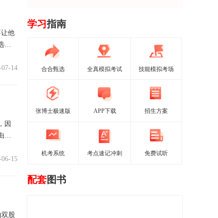
学习
指南
不让他
选择
-07-14
合合甄选
全真模拟考试
技能模拟考场
张博士极速版
APP下载
招生方案
，因
由胃
机考系统
考点速记冲刺
免费试听
-06-15
配套
图书
由双股