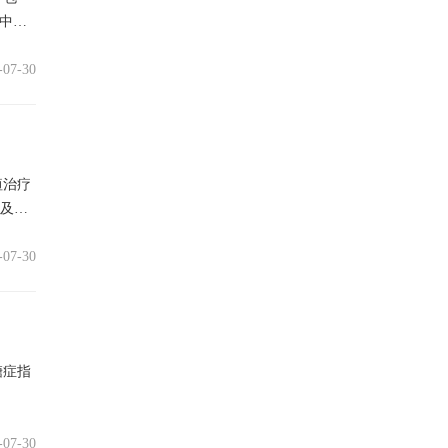
边中点
-07-30
疸治疗
害及可
-07-30
糖症指
-07-30