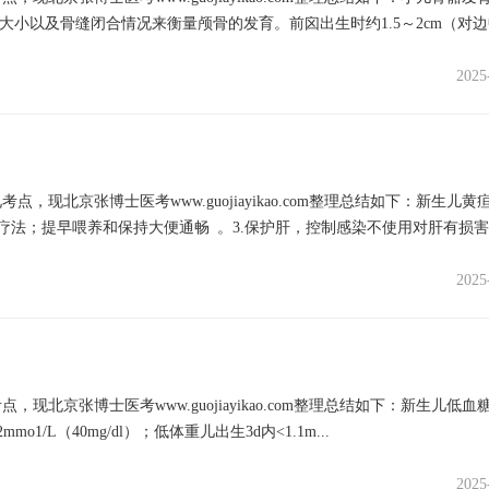
大小以及骨缝闭合情况来衡量颅骨的发育。前囟出生时约1.5～2cm（对
2025
北京张博士医考www.guojiayikao.com整理总结如下：新生儿黄
光疗法；提早喂养和保持大便通畅 。3.保护肝，控制感染不使用对肝有损
2025
京张博士医考www.guojiayikao.com整理总结如下：新生儿低血
mmo1/L（40mg/dl）；低体重儿出生3d内<1.1m...
2025