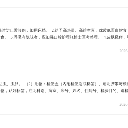
搐时防止舌咬伤，加用床挡。 2.给予高热量、高维生素，优质低蛋白饮食
。 3.呼吸有氨味者，应加强口腔护理张博士医考整理。 4.皮肤搔痒，
2026
幼虫、虫卵。 （2）用物：检便盒（内附检便匙或棉签）、透明胶带与载
齐用物，贴好标签，注明科别、病室、床号、姓名、住院号、检验目的、送
2026