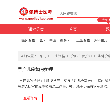
为你
课程分类
首页
题
医师资格
临床
中医
更多
卫生资格
外科主治
当前位置：
首页
>
卫生资格
>
护师/主管护师
>
儿科护
早产儿应如何护理
早产儿的护理：1.环境早产儿应与足月儿分室居住，室内温度应保
员进入病室前应更换清洁工作服、鞋、洗手，保持病室清洁、
措施，一般体重＜2.Okg...
查看详情