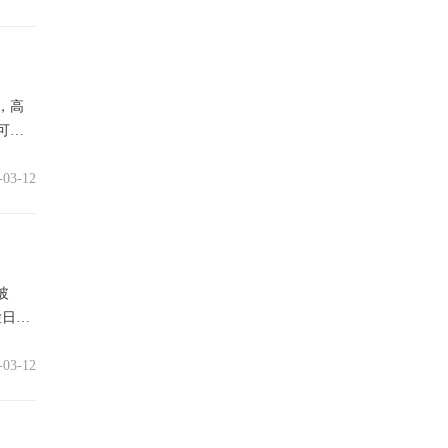
，高
可用
-03-12
玻
检日期
-03-12