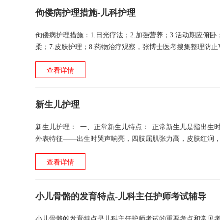
佝偻病护理措施-儿科护理
佝偻病护理措施：1.日光疗法；2.加强营养；3.活动期应俯卧
柔；7.皮肤护理；8.药物治疗观察，张博士医考搜集整理防止VD中
处」 &nbs...
查看详情
新生儿护理
新生儿护理： 一、正常新生儿特点： 正常新生儿是指出生时胎龄满
外表特征——出生时哭声响亮，四肢屈肌张力高，皮肤红润
足底皮纹多，男婴睾丸已降入阴囊，...
查看详情
小儿骨骼的发育特点-儿科主任护师考试辅导
小儿骨骼的发育特点是儿科主任护师考试的重要考点和常见考点，现北