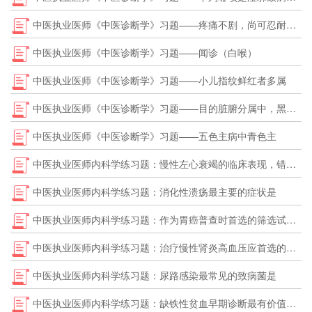
中医执业医师《中医诊断学》习题——疼痛不剧，尚可忍耐，绵绵不休，称为
中医执业医师《中医诊断学》习题——闻诊（白喉）
中医执业医师《中医诊断学》习题——小儿指纹鲜红者多属
中医执业医师《中医诊断学》习题——目的脏腑分属中，黑珠属
中医执业医师《中医诊断学》习题——五色主病中青色主
中医执业医师内科学练习题：慢性左心衰竭的临床表现，错误的是
中医执业医师内科学练习题：消化性溃疡最主要的症状是
中医执业医师内科学练习题：作为胃癌普查时首选的筛选试验是
中医执业医师内科学练习题：治疗慢性肾炎高血压应首选的降压药是
中医执业医师内科学练习题：尿路感染最常见的致病菌是
中医执业医师内科学练习题：缺铁性贫血早期诊断最有价值的检查是