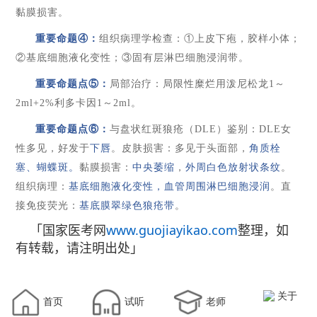
黏膜损害
。
重要命题④
：
组织病理学检查：
①
上皮下疱，胶样小体；
②基底细胞液化变性；③固有层淋巴细胞浸润带。
重要命题点
⑤：
局部治疗：局限性糜烂用泼尼松龙
1
～
2
ml
+2
%
利多卡因
1
～
2
ml
。
重要命题点
⑥：
与
盘状红斑狼疮
（
DLE
）
鉴别
：
DLE
女
性多见，好发于
下唇
。
皮肤损害：多见于头面部
，
角质栓
塞、蝴蝶斑
。
黏膜损害：
中央萎缩
，
外周白色放射状条纹
。
组织病理：
基底细胞液化变性，血管周围淋巴细胞浸润
。直
接免疫荧光：
基底膜翠绿色狼疮带
。
「国家医考网
www.guojiayikao.com
整理，如
有转载，请注明出处」
关于
首页
试听
老师