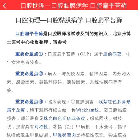
口腔助理—口腔黏膜病学 口腔扁平苔藓
口腔助理—口腔黏膜病学 口腔扁平苔藓
口腔扁平苔藓
是口腔医师考试涉及到的知识点，北京张博
士医考中心收集整理，请参考
重要命题点
①：
口腔扁平苔藓（
OLP
）属于
癌前
病变
。中
年女性患者较多。
重要命题点
②：
病因：与免疫因素、精神因素、内分泌因
素、感染
因素
、微循环障碍、遗传
因素
、系统性疾病等有
关。
重要命题点
③：
临床表现：
①
皮肤损害：
浅紫红色多角形
扁平丘疹
，镜下观察有细白纹，称
Wickham
纹
。
②
口腔黏膜
损害：颊部最多见
珠光白色丘疹或条纹
，
织成网状、树枝
状，
损害具有
对称性
。
③
指（趾）甲病损：甲床
变薄，指甲
纵嵴或发生甲板纵裂
，
甲翼状胬肉
是特征性表现
。
④生殖器