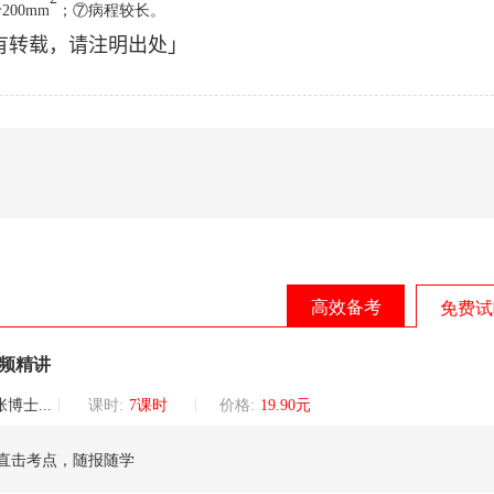
于
200mm
；
⑦
病程较长
。
有转载，请注明出处」
高效备考
免费试
视频精讲
巡讲团核心讲师
课时:
7课时
价格:
19.90元
直击考点，随报随学