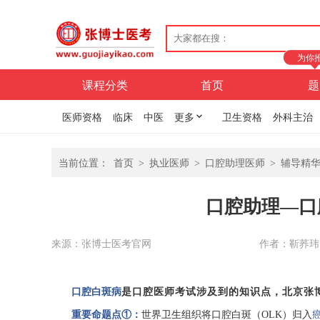
为你
课程分类
首页
题
医师资格
临床
中医
更多
卫生资格
外科主治
当前位置：
首页
>
执业医师
>
口腔助理医师
>
辅导精
口腔助理—口
来源：张博士医考官网
作者：靳荞玮
口腔白斑病
是口腔医师考试涉及到的知识点，北京张
重要命题点
①：
世界卫生组织将口腔白斑
（
OLK
）
归入