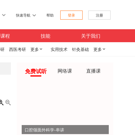
习
快速导航
帮助
登录
注册
费课程
技能
关于我们
考研
西医考研
更多

实用技术
针灸基础
更多

免费试听
网络课
直播课


口腔颌面外科学-串讲