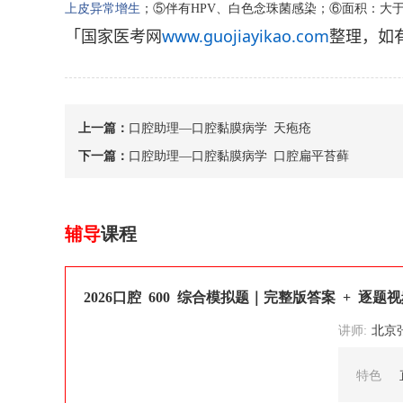
上皮异常增生
；
⑤
伴有
HPV
、
白色念珠菌
感染
；
⑥
面积
：
大
「国家医考网
www.guojiayikao.com
整理，如
上一篇：
口腔助理—口腔黏膜病学 天疱疮
下一篇：
口腔助理—口腔黏膜病学 口腔扁平苔藓
辅导
课程
2026口腔 600 综合模拟题｜完整版答案 + 逐题
讲师:
北京张博士医考
特色