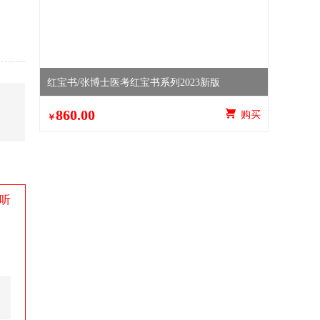
红宝书/张博士医考红宝书系列2023新版
860.00
 购买
￥
听