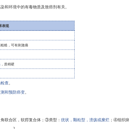
感染和环境中的有毒物质及致癌剂有关。
床表现
面粗糙，可有刺激痛
起
，质稍硬
胞检查
。
监测和预防癌变
。
口角联合区，软腭复合体
；
③
类型
：
疣状
，
颗粒型，溃疡或糜烂
；
④
组织
2