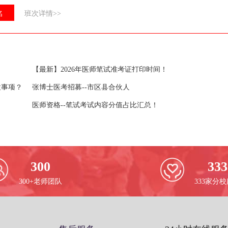
名
班次详情>>
【最新】2026年医师笔试准考证打印时间！
意事项？
张博士医考招募--市区县合伙人
医师资格--笔试考试内容分值占比汇总！
300
333
300+老师团队
333家分