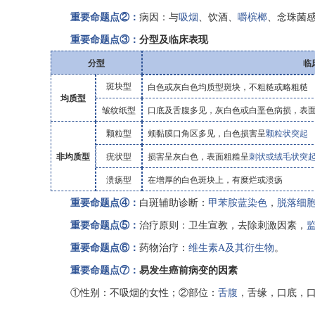
重要命题点②
：
病因：与
吸烟
、饮酒、
嚼槟榔
、念珠菌
重要命题点
③：
分型及
临床表现
分型
临
斑块型
白色或灰白色均质型斑块，不粗糙或略粗糙
均质型
皱纹纸型
口底及舌腹多见，灰白色或白垩色病损，表
颗粒型
颊黏膜口角区多见，白色损害呈
颗粒状突起
非
均质型
疣状型
损害呈灰白色，表面粗糙呈
刺状或绒毛状突
溃疡型
在增厚的白色斑块上，有糜烂或溃疡
重要命题点
④：
白斑辅助诊断：
甲苯胺蓝染色
，
脱落细
重要命题点
⑤：
治疗
原则：
卫生宣教
，
去除
刺激
因素
，
重要命题点
⑥：
药物治疗：
维生素
A
及其衍生物
。
重要命题点
⑦：
易发生癌前病变的因素
①
性别
：
不吸烟的女性
；
②
部位
：
舌腹
，舌缘，口底，