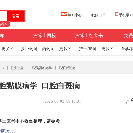
学习中心
我的订单
手机学
推荐
X
库
张博士网校
张博士红宝书
免
更多

执业药师
西药师
更多

护士/护师
更多

医学
华
>
口腔助理—口腔黏膜病学 口腔白斑病
腔黏膜病学 口腔白斑病
2026-06-03 09:16:01

博士医考中心收集整理，请参考
癌前病变
。