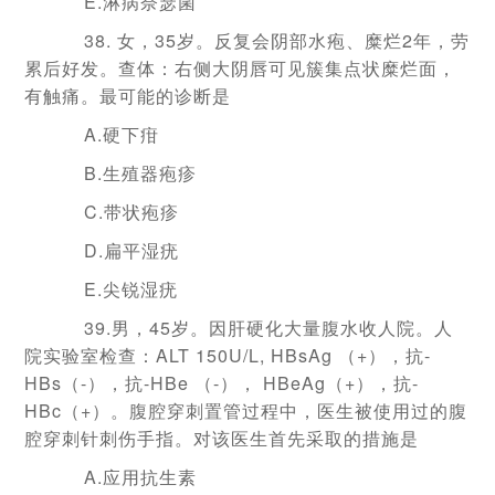
E.淋病奈瑟菌
38. 女，35岁。反复会阴部水疱、糜烂2年，劳
累后好发。查体：右侧大阴唇可见簇集点状糜烂面，
有触痛。最可能的诊断是
A.硬下疳
B.生殖器疱疹
C.带状疱疹
D.扁平湿疣
E.尖锐湿疣
39.男，45岁。因肝硬化大量腹水收人院。人
院实验室检查：ALT 150U/L, HBsAg （+），抗-
HBs（-），抗-HBe （-）， HBeAg（+），抗-
HBc（+）。腹腔穿刺置管过程中，医生被使用过的腹
腔穿刺针刺伤手指。对该医生首先采取的措施是
A.应用抗生素