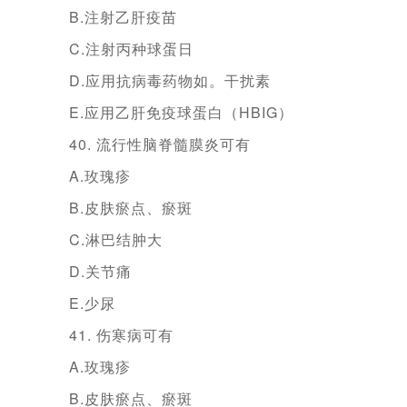
B.注射乙肝疫苗
C.注射丙种球蛋日
D.应用抗病毒药物如。干扰素
E.应用乙肝免疫球蛋白（HBIG）
40. 流行性脑脊髓膜炎可有
A.玫瑰疹
B.皮肤瘀点、瘀斑
C.淋巴结肿大
D.关节痛
E.少尿
41. 伤寒病可有
A.玫瑰疹
B.皮肤瘀点、瘀斑