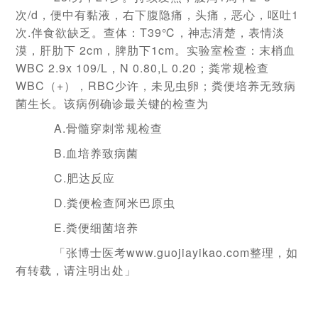
次/d，便中有黏液，右下腹隐痛，头痛，恶心，呕吐1
次.伴食欲缺乏。查体：T39℃，神志清楚，表情淡
漠，肝肋下 2cm，脾肋下1cm。实验室检查：末梢血
WBC 2.9x 109/L，N 0.80,L 0.20；粪常规检查
WBC（+），RBC少许，未见虫卵；粪便培养无致病
菌生长。该病例确诊最关键的检查为
A.骨髓穿刺常规检查
B.血培养致病菌
C.肥达反应
D.粪便检查阿米巴原虫
E.粪便细菌培养
「张博士医考www.guojiayikao.com整理，如
有转载，请注明出处」