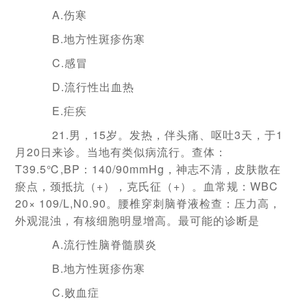
A.伤寒
B.地方性斑疹伤寒
C.感冒
D.流行性出血热
E.疟疾
21.男，15岁。发热，伴头痛、呕吐3天，于1
月20日来诊。当地有类似病流行。查体：
T39.5℃,BP：140/90mmHg，神志不清，皮肤散在
瘀点，颈抵抗（+），克氏征（+）。血常规：WBC
20× 109/L,N0.90。腰椎穿刺脑脊液检查：压力高，
外观混浊，有核细胞明显增高。最可能的诊断是
A.流行性脑脊髓膜炎
B.地方性斑疹伤寒
C.败血症