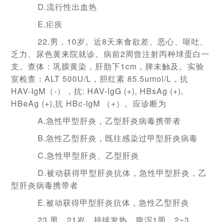
D.流行性出血热
E.疟疾
22.男，10岁。近8天来食欲差、恶心、呕吐、
乏力、尿色黄来院就诊。病前2周曾注射丙种球蛋白一
支。查体：巩膜黄染，肝肋下1cm，脾未触及。实验
室检查：ALT 500U/L，胆红素 85.5umol/L，抗
HAV-IgM（-），抗: HAV-IgG (+), HBsAg (+),
HBeAg (+),抗 HBc-IgM （+）。应诊断为
A.急性甲型肝炎，乙型肝炎病毒携带者
B.急性乙型肝炎，既往感染过甲型肝炎病毒
C.急性甲型肝炎、乙型肝炎
D.被动获得甲型肝炎抗体，急性甲型肝炎，乙
型肝炎病毒携带者
E.被动获得甲型肝炎抗体，急性乙型肝炎
23.男，21岁。持续发热，腹泻1周，2~3