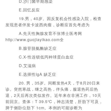
D.沙门菌早期感染
E.回忆反应
19.男，40岁。因反复机会性感染入院，检查
发现患者伴发卡波西肉瘤，诊断应首先考虑为
A.先天性胸腺发育不张博士医考网
http://www.guojiayikao.com全
B.腺苷脱氨酶缺乏症
C.X-性连锁低丙种球蛋白血症
D.艾滋病
E.选择性IgA 缺乏症
20. 男，35岁。间断发热4天，于8月20日来
诊。突然寒战，继之高热，伴头痛，服退热药后热
退，2天后再次类似发作。近年来在非洲工作，10天
前回京。查体：T 39.5℃，神志清楚，肝肋下可及，
脾于侧卧位肋下 1cm。本例的可能诊断为