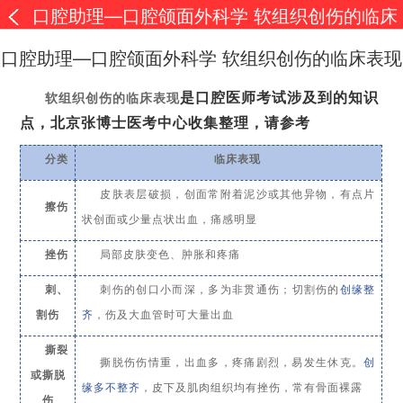
口腔助理—口腔颌面外科学 软组织创伤的临床
表现
口腔助理—口腔颌面外科学 软组织创伤的临床表现
是口腔医师考试涉及到的知识
软组织创伤
的
临床表现
点，北京张博士医考中心收集整理，请参考
分类
临床表现
皮肤表层破损，创面常附着泥沙或其他异物，有点片
擦伤
状创面或少量点状出血，痛感明显
挫伤
局部皮肤变色、肿胀和疼痛
刺、
刺伤的创口小
而
深，多为非贯通伤
；
切割伤的
创缘整
割伤
齐
，伤及大血管时可大量出血
撕裂
撕脱伤伤情重，出血多，疼痛剧烈，易发生休克
。
创
或撕脱
缘多不整齐
，皮下及肌肉组织均有挫伤，常有
骨
面裸露
伤