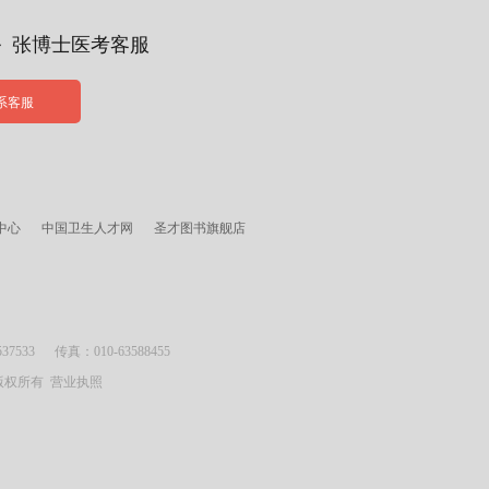
务 张博士医考客服
系客服
中心
中国卫生人才网
圣才图书旗舰店
533 传真：010-63588455
司 版权所有
营业执照