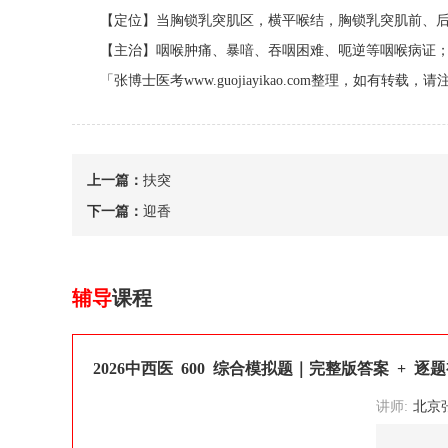
【定位】当胸锁乳突肌区，横平喉结，胸锁乳突肌前、后
【主治】咽喉肿痛、暴喑、吞咽困难、呃逆等咽喉病证；
「张博士医考www.guojiayikao.com整理，如有转载，
上一篇：
扶突
下一篇：
迎香
辅导
课程
2026中西医 600 综合模拟题｜完整版答案 + 逐
讲师:
北京张博士医考