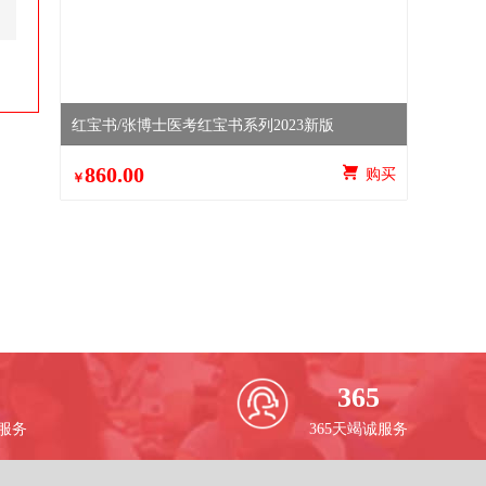
红宝书/张博士医考红宝书系列2023新版
860.00
 购买
￥
365
校服务
365天竭诚服务