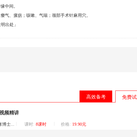
缘中间。
瘿气、瘰疬；咳嗽、气喘；颈部手术针麻用穴。
请注明出处」
高效备考
免费试
题视频精讲
巡讲团核心讲师
课时:
8课时
价格:
19.90元