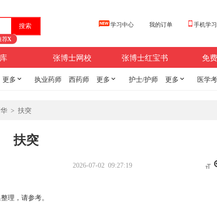
学习中心
我的订单
手机学
推荐
X
库
张博士网校
张博士红宝书
免
更多

执业药师
西药师
更多

护士/护师
更多

医学
精华
>
扶突
扶突
2026-07-02 09:27:19

整理，请参考。