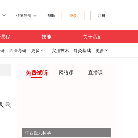
习
快速导航
帮助
登录
注册
费课程
技能
关于我们
考研
西医考研
更多

实用技术
针灸基础
更多

免费试听
网络课
直播课


中西医儿科学