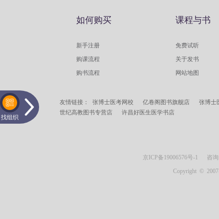
如何购买
课程与书
新手注册
免费试听
购课流程
关于发书
购书流程
网站地图
友情链接：
张博士医考网校
亿卷阁图书旗舰店
张博士
世纪高教图书专营店
许昌好医生医学书店
找组织
京ICP备19006576号-1
咨询邮箱：
Copyright © 2