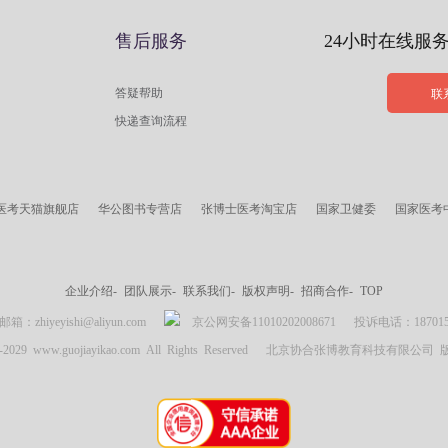
售后服务
24小时在线服
答疑帮助
联
快递查询流程
医考天猫旗舰店
华公图书专营店
张博士医考淘宝店
国家卫健委
国家医考
企业介绍-
团队展示-
联系我们-
版权声明-
招商合作-
TOP
zhiyeyishi@aliyun.com
京公网安备11010202008671
投诉电话：18701537
007-2029 www.guojiayikao.com All Rights Reserved 北京协合张博教育科技有限公