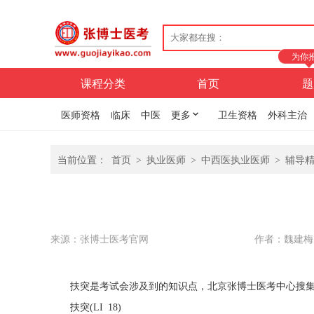
为你
课程分类
首页
题
医师资格
临床
中医
更多
卫生资格
外科主治
当前位置：
首页
>
执业医师
>
中西医执业医师
>
辅导
来源：张博士医考官网
作者：魏建梅
扶突是考试会涉及到的知识点，北京张博士医考中心搜集
扶突(LI 18)