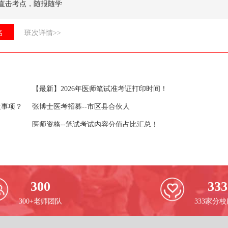
直击考点，随报随学
名
班次详情>>
【最新】2026年医师笔试准考证打印时间！
意事项？
张博士医考招募--市区县合伙人
医师资格--笔试考试内容分值占比汇总！
300
333
300+老师团队
333家分