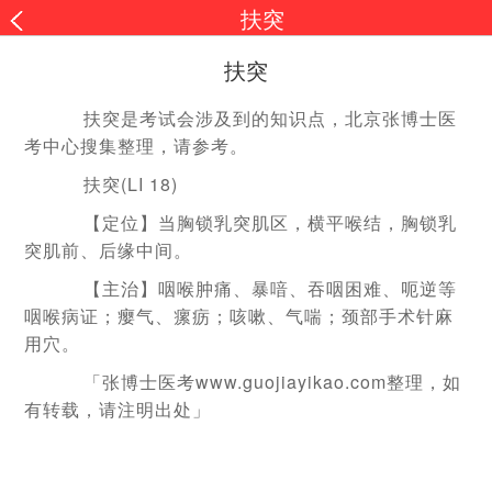
扶突
扶突
扶突是考试会涉及到的知识点，北京张博士医
考中心搜集整理，请参考。
扶突(LI 18)
【定位】当胸锁乳突肌区，横平喉结，胸锁乳
突肌前、后缘中间。
【主治】咽喉肿痛、暴喑、吞咽困难、呃逆等
咽喉病证；瘿气、瘰疬；咳嗽、气喘；颈部手术针麻
用穴。
「张博士医考www.guojiayikao.com整理，如
有转载，请注明出处」