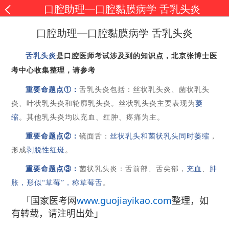
口腔助理—口腔黏膜病学 舌乳头炎
口腔助理—口腔黏膜病学 舌乳头炎
舌乳头炎
是口腔医师考试涉及到的知识点，北京张博士医
考中心收集整理，请参考
重要命题点
①：
舌乳头炎包括：丝状乳头炎、菌状乳头
炎、叶状乳头炎和轮廓乳头炎。丝状乳头
炎
主要表现为
萎
缩
。其他乳头炎均以充血、红肿、疼痛为主。
重要命题点
②：
镜面舌：
丝状乳头和菌状乳头同时萎缩
，
形成
剥脱性红斑
。
重要命题点
③：
菌状乳头炎：
舌前部、舌尖部，
充血
、
肿
胀
，
形似
“草莓”，称
草莓舌
。
「国家医考网
www.guojiayikao.com
整理，如
有转载，请注明出处」