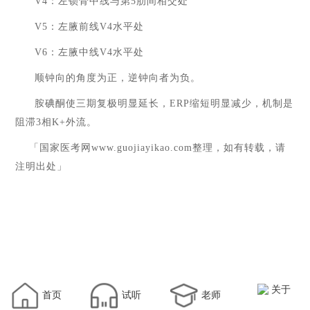
V4
：左锁骨中线与第
5
肋间相交处
V5
：左腋前线
V4
水平处
V6
：左腋中线
V4
水平处
顺钟向的角度为正，逆钟向者为负。
胺碘酮使三期复极明显延长，
ERP
缩短明显减少，机制是
阻滞
3
相
K+
外流。
「国家医考网
www.guojiayikao.com
整理，如有转载，请
注明出处」
关于
首页
试听
老师