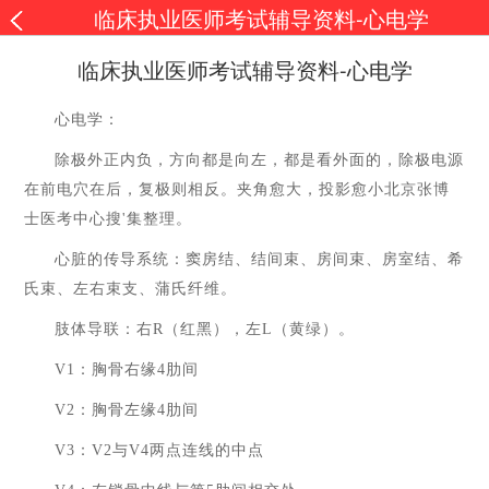
临床执业医师考试辅导资料-心电学
临床执业医师考试辅导资料-心电学
心电学：
除极外正内负，方向都是向左，都是看外面的，除极电源
在前电穴在后，复极则相反。夹角愈大，投影愈小北京张博
士医考中心搜
'
集整理。
心脏的传导系统：窦房结、结间束、房间束、房室结、希
氏束、左右束支、蒲氏纤维。
肢体导联：右
R
（红黑），左
L
（黄绿）。
V1
：胸骨右缘
4
肋间
V2
：胸骨左缘
4
肋间
V3
：
V2
与
V4
两点连线的中点