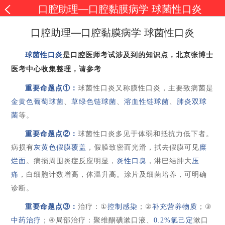
口腔助理—口腔黏膜病学 球菌性口炎
口腔助理—口腔黏膜病学 球菌性口炎
球菌性口炎
是口腔医师考试涉及到的知识点，北京张博士
医考中心收集整理，请参考
重要命题点
①：
球菌性口炎又称膜性口炎，主要致病菌是
金黄色葡萄球菌
、
草绿色链球菌
、
溶血性链球菌
、
肺炎双球
菌
等。
重要命题点
②：
球菌性口炎
多
见
于体弱和抵抗力低下者。
病损有
灰黄色假膜覆盖
，假膜致密而光滑，拭去假膜可见
糜
烂面
。病损周围炎症反应明显，
炎性口臭
，淋巴结肿大
压
痛
，白细胞
计
数增高，体温升高。
涂片及细菌培养，可明确
诊断。
重要命题点
③：
治疗：
①
控制感染
；
②
补充
营养物质
；
③
中药治疗
；
④
局部治疗：聚维酮碘漱口液、
0.2%
氯己定
漱口