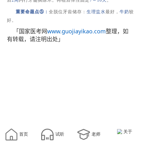
后
2
周
内行牙髓摘除术
。再植后弹性固定
7
～
10
天
。
重要命题点
⑤：
全脱位牙齿储存：
生理盐水
最好，
牛奶
较
好。
「国家医考网
www.guojiayikao.com
整理，如
有转载，请注明出处」
关于
首页
试听
老师