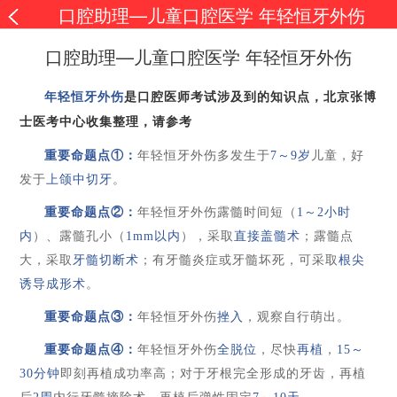
口腔助理—儿童口腔医学 年轻恒牙外伤
口腔助理—儿童口腔医学 年轻恒牙外伤
年轻恒牙外伤
是口腔医师考试涉及到的知识点，北京张博
士医考中心收集整理，请参考
重要命题点
①：
年轻恒牙外伤多发生于
7
～
9
岁
儿童
，好
发于
上颌中切牙
。
重要命题点
②：
年轻恒牙外伤露髓时间短（
1
～
2
小时
内
）、露髓孔小（
1
mm
以内
），采取
直接盖髓术
；露髓点
大
，
采取
牙髓切断术
；有牙髓炎症或牙髓坏死
，
可采取
根尖
诱导成形术
。
重要命题点
③：
年轻恒牙外伤
挫入
，观察自行萌出。
重要命题点
④：
年轻恒牙外伤
全脱位
，尽快
再植
，
15
～
30
分钟
即刻再植成功率高；对于牙根完全形成的牙齿，再植