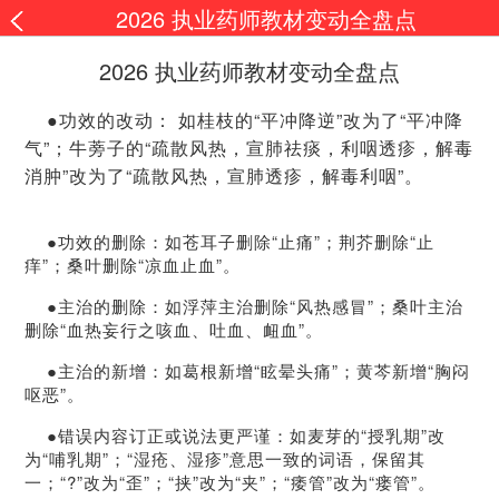
2026 执业药师教材变动全盘点
2026 执业药师教材变动全盘点
●功效的改动： 如桂枝的“平冲降逆”改为了“平冲降
气”；牛蒡子的“疏散风热，宣肺祛痰，利咽透疹，解毒
消肿”改为了“疏散风热，宣肺透疹，解毒利咽”。
●功效的删除：如苍耳子删除“止痛”；荆芥删除“止
痒”；桑叶删除“凉血止血”。
●主治的删除：如浮萍主治删除“风热感冒”；桑叶主治
删除“血热妄行之咳血、吐血、衄血”。
●主治的新增：如葛根新增“眩晕头痛”；黄芩新增“胸闷
呕恶”。
●错误内容订正或说法更严谨：如麦芽的“授乳期”改
为“哺乳期”；“湿疮、湿疹”意思一致的词语，保留其
一；“?”改为“歪”；“挟”改为“夹”；“痿管”改为“瘘管”。