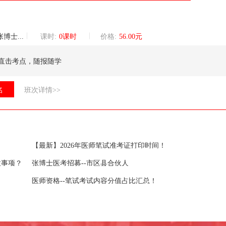
巡讲团核心讲师
课时:
0课时
价格:
56.00元
直击考点，随报随学
名
班次详情>>
【最新】2026年医师笔试准考证打印时间！
意事项？
张博士医考招募--市区县合伙人
医师资格--笔试考试内容分值占比汇总！