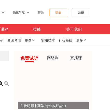
习
快速导航
帮助
登录
注册
费课程
技能
关于我们
考研
西医考研
更多

实用技术
针灸基础
更多

免费试听
网络课
直播课


主管药师中药学-专业实践能力