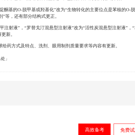
啶酮基的O-脱甲基或羟基化”改为“生物转化的主要位点是苯核的O-
制剂”等，还有部分结构式更正。
平注射液”，“罗替戈汀混悬型注射液”改为“活性炭混悬型注射液”，
解更新。
球给药方式及特点、洗剂、眼用制剂质量要求等内容有更新。
出处」
高效备考
免费试