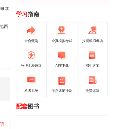
脱甲基
学习
指南
“地西
合合甄选
全真模拟考试
技能模拟考场
张博士极速版
APP下载
招生方案
机考系统
考点速记冲刺
免费试听
配套
图书
听