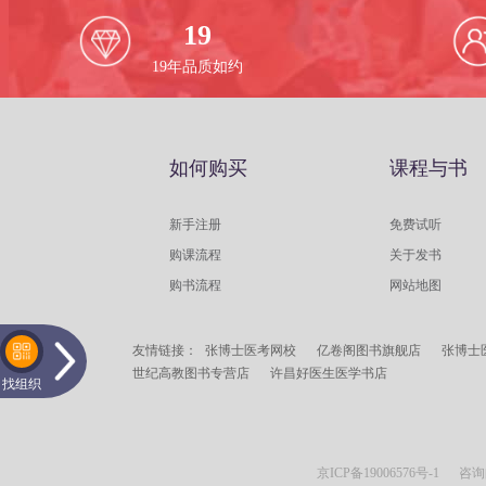
19
19
年品质如约
如何购买
课程与书
新手注册
免费试听
购课流程
关于发书
购书流程
网站地图
友情链接：
张博士医考网校
亿卷阁图书旗舰店
张博士
世纪高教图书专营店
许昌好医生医学书店
找组织
京ICP备19006576号-1
咨询邮箱：