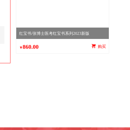
红宝书/张博士医考红宝书系列2023新版
860.00
 购买
￥