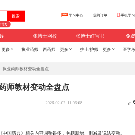
学习中心
我的订单
手机学
推荐
X
库
张博士网校
张博士红宝书
免
更多

执业药师
西药师
更多

护士/护师
更多

医学
26 执业药师教材变动全盘点
执业药师教材变动全盘点
2026-02-02 11:06:08

，《中国药典》相关内容调整很多，包括新增、删减及说法变动。