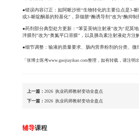
●错误内容订正：如阿哌沙班“生物转化的主要位点是3-哌
或3-哌啶酮基的羟基化”，异烟肼“酶诱导剂”改为“酶抑
●药剂部分典型处方更新：“苯妥英钠注射液”改为“尼莫地
泮膜剂”改为“奥氮平口溶膜”，以及胰岛素注射液处方注
●细节调整：输液的质量要求、肠内营养粉剂的分类、微
「张博士医考www.guojiayikao.com整理，如有转载，请注明
上一篇：
2026 执业药师教材变动全盘点
下一篇：
2026 执业药师教材变动全盘点
辅导
课程