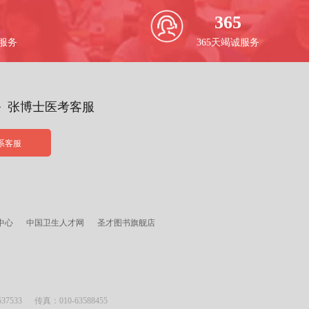
365
校服务
365天竭诚服务
务 张博士医考客服
系客服
中心
中国卫生人才网
圣才图书旗舰店
533 传真：010-63588455