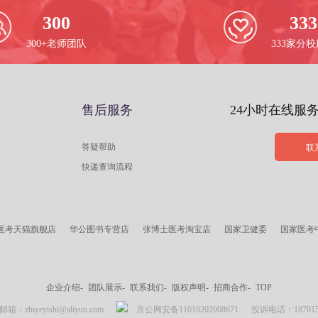
300
333
300+老师团队
333家分
售后服务
24小时在线服
答疑帮助
联
快递查询流程
医考天猫旗舰店
华公图书专营店
张博士医考淘宝店
国家卫健委
国家医考
企业介绍-
团队展示-
联系我们-
版权声明-
招商合作-
TOP
zhiyeyishi@aliyun.com
京公网安备11010202008671
投诉电话：18701537