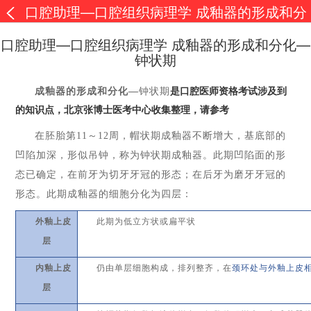
口腔助理—口腔组织病理学 成釉器的形成和分
化—钟状期
口腔助理—口腔组织病理学 成釉器的形成和分化—
钟状期
成釉器的形成和分化—
钟状期
是口
腔医师资格考试涉及到
的知识点，北京张博士医考中心收集整理，请参考
在胚胎第
11
～
12
周，帽状期成釉器不断增大，基底部的
凹陷加深，形似吊钟，称为钟状期成釉器。此期凹陷面的形
态已确定，在前牙为切牙牙冠的形态；在后牙为磨牙牙冠的
形态。此期成釉器的细胞分化为四层：
外釉上皮
此期为低立方状或扁平状
层
内釉上皮
仍由单层细胞构成，排列整齐，在
颈环处与外釉上皮
层