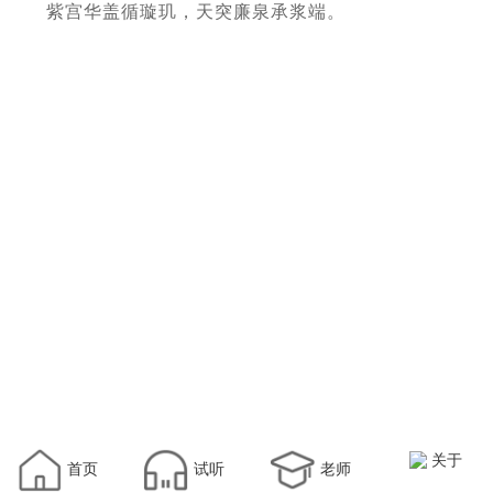
紫宫华盖循璇玑，天突廉泉承浆端。
关于
首页
试听
老师