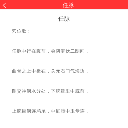
任脉
任脉
穴位歌：
任脉中行在腹前，会阴潜伏二阴间，
曲骨之上中极在，关元石门气海边，
阴交神阙水分处，下脘建里中脘前，
上脘巨阙连鸠尾，中庭膻中玉堂连，