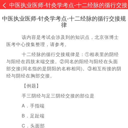
中医执业医师-针灸学考点-十二经脉的循行交接
规律
中医执业医师-针灸学考点-十二经脉的循行交接规
律
该内容是考试会涉及到的知识点，北京张博士
医考中心搜集整理，请参考。
十二经脉的循行交接规律是：①相表里的阴经
与阳经在四肢末端交接。②同名的阳经与阳经在头面
部交接(同名指的是阴阳的名称相同)。③相互衔接的阴
经与阴经在胸部交接。
【例题】
手三阴经与足三阴经交接的部位是
A．手指端
B．足趾端
C．头面部