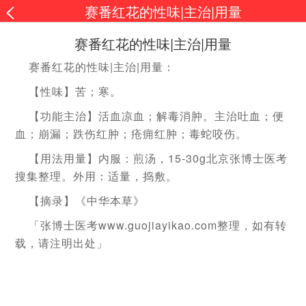
赛番红花的性味|主治|用量
赛番红花的性味|主治|用量
|
|
赛番红花的性味
主治
用量：
【性味】苦；寒。
【功能主治】活血凉血；解毒消肿。主治吐血；便
血；崩漏；跌伤红肿；疮痈红肿；毒蛇咬伤。
15-30g
【用法用量】内服：煎汤，
北京张博士医考
搜集整理。外用：适量，捣敷。
【摘录】《中华本草》
www.guojiayikao.com
「张博士医考
整理，如有转
载，请注明出处」