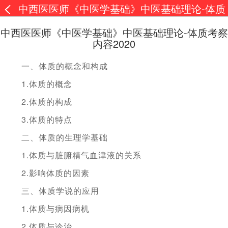
中西医医师《中医学基础》中医基础理论-体质
考察内容2020
中西医医师《中医学基础》中医基础理论-体质考察
内容2020
一、体质的概念和构成
1.体质的概念
2.体质的构成
3.体质的特点
二、体质的生理学基础
1.体质与脏腑精气血津液的关系
2.影响体质的因素
三、体质学说的应用
1.体质与病因病机
2.体质与诊治