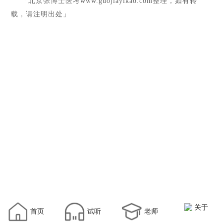
「北京张博士医考
www.guojiayikao.com
整理，如有转
载，请注明出处」
关于
首页
试听
老师