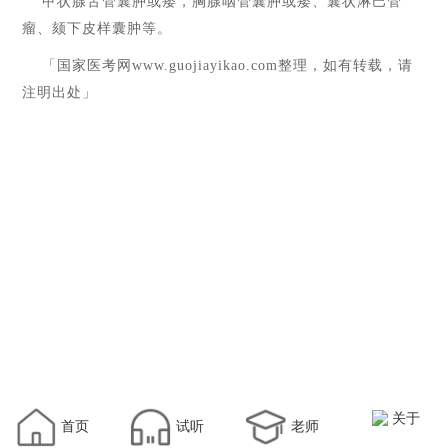
甲状腺舌管囊肿或瘘，胸腺咽管囊肿或瘘、囊状淋巴管
瘤、颏下皮样囊肿等。
「国家医考网
www.guojiayikao.com
整理，如有转载，请
注明出处」
关于
首页
试听
老师