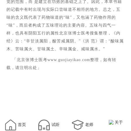
觉的范围，而 是建立在功效的基础之上了。因此，本草书籍
的记载中有时出现与实际口尝味道不相符的地方。总之，五
味的含义既代表了药物味道的“味”，又包涵了药物作用的
“味”，而后者构成了五味理论的主要内容。五味与四气一
样，也具有阴阳五行的属性北京张博士医考搜集整理，《内
经》云：“辛甘淡属阳，酸苦咸属阴。”《洪 范》谓：“酸味属
木、苦味属火、甘味属土、辛味属金、咸味属水。”
「北京张博士医考
www.guojiayikao.com
整理，如有转
载，请注明出处」
关于
首页
试听
老师