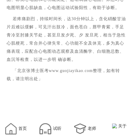
电图明显心肌缺血，心电图运动试验阳性，有助于诊断。
若疼痛剧烈，持续时间长，达
30
分钟以上，含化硝酸甘油
片后难以缓解，可见汗出肢冷，面色苍白，唇甲青紫，手足
青冷至肘膝关节处，甚至旦发夕死、夕 发旦死，相当于急性
心肌梗死，常合并心律失常、心功能不全及休克，多为真心
痛表现，应配合心电图动态观察及血清酶学、白细胞总数、
血沉等检查，以进一步明 确诊断。
「北京张博士医考
www.guojiayikao.com
整理，如有转
载，请注明出处」
关于
首页
试听
老师