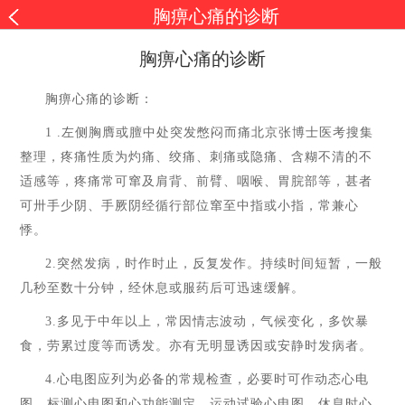
胸痹心痛的诊断
胸痹心痛的诊断
胸痹心痛的诊断：
1
.
左侧胸膺或膻中处突发憋闷而痛北京张博士医考搜集
整理，疼痛性质为灼痛、绞痛、刺痛或隐痛、含糊不清的不
适感等，疼痛常可窜及肩背、前臂、咽喉、胃脘部等，甚者
可卅手少阴、手厥阴经循行部位窜至中指或小指，常兼心
悸。
2.
突然发病，时作时止，反复发作。持续时间短暂，一般
几秒至数十分钟，经休息或服药后可迅速缓解。
3.
多见于中年以上，常因情志波动，气候变化，多饮暴
食，劳累过度等而诱发。亦有无明显诱因或安静时发病者。
4.
心电图应列为必备的常规检查，必要时可作动态心电
图、标测心电图和心功能测定、运动试验心电图。休息时心