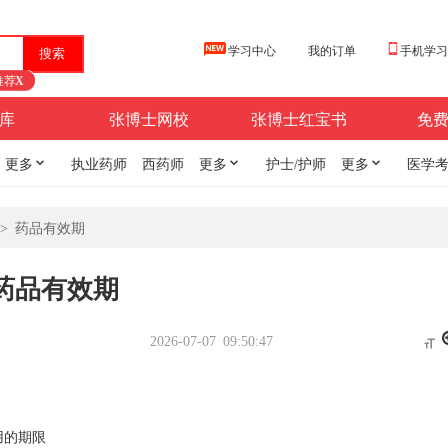
学习中心
我的订单
手机学
推荐
X
库
张博士网校
张博士红宝书
免
更多

执业药师
西药师
更多

护士/护师
更多

医学
>
药品有效期
药品有效期
2026-07-07 09:50:47

用的期限