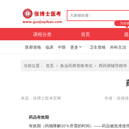
为你
课程分类
首页
题
医师资格
临床
中医
更多
卫生资格
外科主治
当前位置：
首页
>
执业药师资格考试
>
西药师辅导精华
来源：张博士医考官网
作者：张倩倩
药品有效期
有效期（药物降解10％所需的时间）——药品被批准使