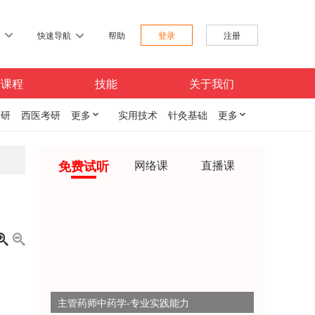
习
快速导航
帮助
登录
注册
费课程
技能
关于我们
考研
西医考研
更多

实用技术
针灸基础
更多

免费试听
网络课
直播课


主管药师中药学-专业实践能力