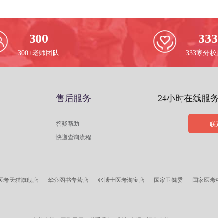
300
333
300+老师团队
333家分
售后服务
24小时在线服
答疑帮助
联
快递查询流程
医考天猫旗舰店
华公图书专营店
张博士医考淘宝店
国家卫健委
国家医考