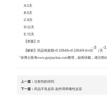
A.1天
B.5天
C.8天
D.11天
E.72天
【答案】D
-3
-1
【解析】药品有效期=0.1054/k=0.1054/9.6×10
（天
「张博士医考www.guojiayikao.com整理，如有转载，请注明
上一篇：
注射剂的溶剂
下一篇：
药品不良反应-副作用和毒性反应