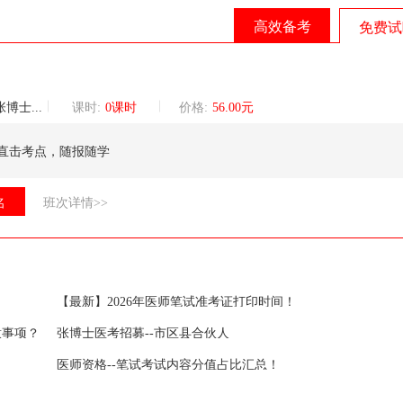
高效备考
免费试
巡讲团核心讲师
课时:
0课时
价格:
56.00元
直击考点，随报随学
名
班次详情>>
【最新】2026年医师笔试准考证打印时间！
意事项？
张博士医考招募--市区县合伙人
医师资格--笔试考试内容分值占比汇总！