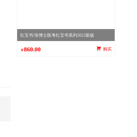
红宝书/张博士医考红宝书系列2023新版
860.00
 购买
￥