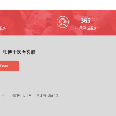
365
校服务
365天竭诚服务
务 张博士医考客服
系客服
中心
中国卫生人才网
圣才图书旗舰店