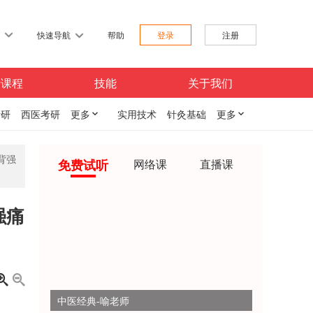
习
快速导航
帮助
登录
注册
费课程
技能
关于我们
考研
西医考研
更多

实用技术
针灸基础
更多

背强
免费试听
网络课
直播课
强痛


中医经典-喻老师