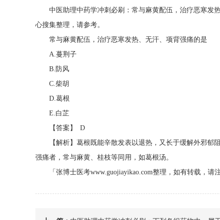
中医助理中药学冲刺必刷：常与麻黄配伍，治疗恶寒发热
心搜集整理，请参考。
常与麻黄配伍，治疗恶寒发热、无汗、项背强痛的是
A.蔓荆子
B.防风
C.柴胡
D.葛根
E.白芷
【答案】 D
【解析】葛根既能辛散发表以退热，又长于缓解外邪郁阻
强痛者，常与麻黄、桂枝等同用，如葛根汤。
「张博士医考www.guojiayikao.com整理，如有转载，