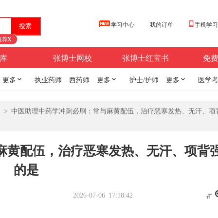
学习中心
我的订单
手机学
推荐
X
库
张博士网校
张博士红宝书
免
更多

执业药师
西药师
更多

护士/护师
更多

医学
题
>
中医助理中药学冲刺必刷：常与麻黄配伍，治疗恶寒发热、无汗、项
麻黄配伍，治疗恶寒发热、无汗、项背
的是
2026-07-06 17:18:42
