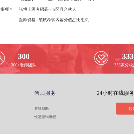
意事项？
张博士医考招募--市区县合伙人
医师资格--笔试考试内容分值占比汇总！
300
333
300+老师团队
333家分
售后服务
24小时在线服
答疑帮助
联
快递查询流程