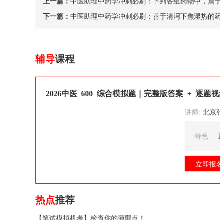
上一篇：
中医助理中药学冲刺必刷：下列各组药物中，属
下一篇：
中医助理中药学冲刺必刷：善于清泻下焦湿热的
辅导
课程
2026中医 600 综合模拟题｜完整版答案 + 逐题
讲师:
北京张博士医考
特色
立即报
热点
推荐
【笔试模拟机考】检查你的薄弱点！