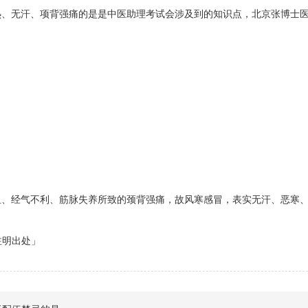
、无汗、项背强痛的是是中医助理考试会涉及到的知识点，北京张博士
、经气不利、筋脉失养所致的颈背强痛，故风寒感冒，表实无汗、恶寒
请注明出处」