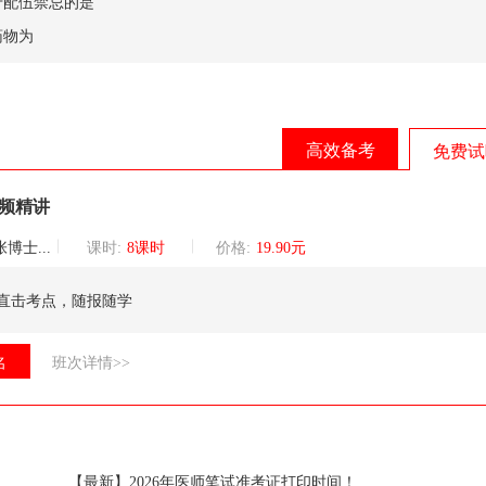
于配伍禁忌的是
药物为
高效备考
免费试
视频精讲
巡讲团核心讲师
课时:
8课时
价格:
19.90元
直击考点，随报随学
名
班次详情>>
【最新】2026年医师笔试准考证打印时间！