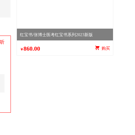
红宝书/张博士医考红宝书系列2023新版
听
860.00
 购买
￥