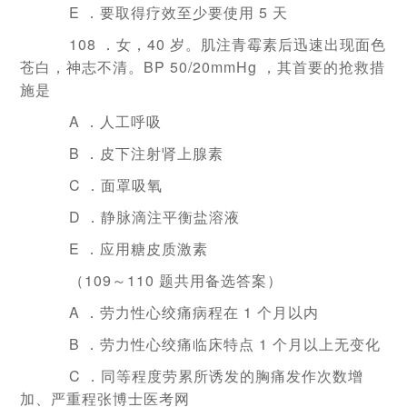
E ．要取得疗效至少要使用 5 天
108 ．女，40 岁。肌注青霉素后迅速出现面色
苍白，神志不清。BP 50/20mmHg ，其首要的抢救措
施是
A ．人工呼吸
B ．皮下注射肾上腺素
C ．面罩吸氧
D ．静脉滴注平衡盐溶液
E ．应用糖皮质激素
（109～110 题共用备选答案）
A ．劳力性心绞痛病程在 1 个月以内
B ．劳力性心绞痛临床特点 1 个月以上无变化
C ．同等程度劳累所诱发的胸痛发作次数增
加、严重程张博士医考网