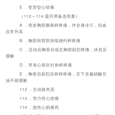
E ．变异型心绞痛
（112～114 题共用备选答案）
A ．突发胸部撕裂样疼痛，伴全身冷汗，但血
压常升高
B ．胸部和背部持续烧灼样疼痛
C ．活动后胸骨后或左胸部剧烈疼痛，休息后
缓解
D ．常有心前区针刺样疼痛
E ．胸骨后剧烈压榨样疼痛，舌下含服硝酸甘
油不能缓解
112 ．主动脉夹层
113 ．劳力性心绞痛
114 ．急性心肌梗死