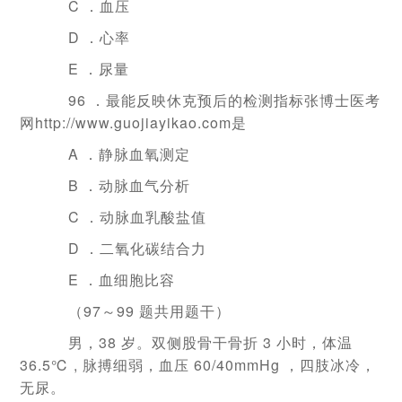
C ．血压
D ．心率
E ．尿量
96 ．最能反映休克预后的检测指标张博士医考
网http://www.guojiayikao.com是
A ．静脉血氧测定
B ．动脉血气分析
C ．动脉血乳酸盐值
D ．二氧化碳结合力
E ．血细胞比容
（97～99 题共用题干）
男，38 岁。双侧股骨干骨折 3 小时，体温
36.5℃ , 脉搏细弱，血压 60/40mmHg ，四肢冰冷，
无尿。