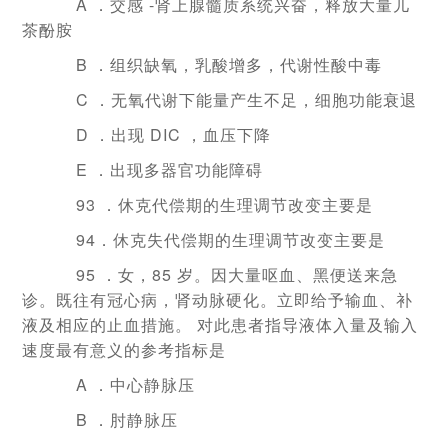
A ．交感 -肾上腺髓质系统兴奋，释放大量儿
茶酚胺
B ．组织缺氧，乳酸增多，代谢性酸中毒
C ．无氧代谢下能量产生不足，细胞功能衰退
D ．出现 DIC ，血压下降
E ．出现多器官功能障碍
93 ．休克代偿期的生理调节改变主要是
94．休克失代偿期的生理调节改变主要是
95 ．女，85 岁。因大量呕血、黑便送来急
诊。既往有冠心病，肾动脉硬化。立即给予输血、补
液及相应的止血措施。 对此患者指导液体入量及输入
速度最有意义的参考指标是
A ．中心静脉压
B ．肘静脉压