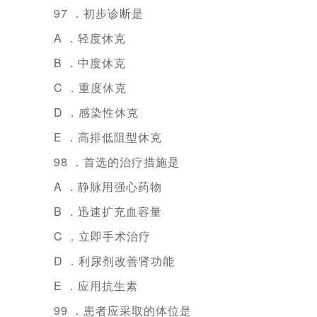
97 ．初步诊断是
A ．轻度休克
B ．中度休克
C ．重度休克
D ．感染性休克
E ．高排低阻型休克
98 ．首选的治疗措施是
A ．静脉用强心药物
B ．迅速扩充血容量
C ．立即手术治疗
D ．利尿剂改善肾功能
E ．应用抗生素
99 ．患者应采取的体位是