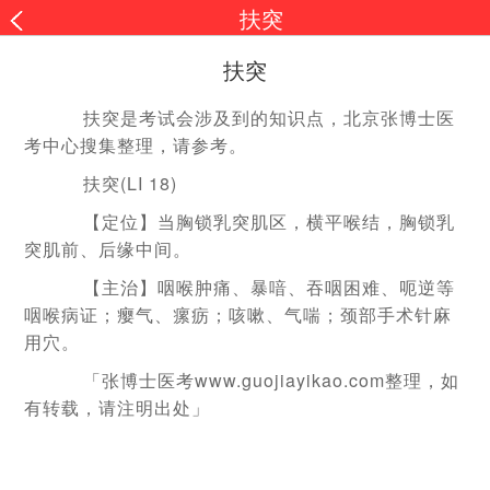
扶突
扶突
扶突是考试会涉及到的知识点，北京张博士医
考中心搜集整理，请参考。
扶突(LI 18)
【定位】当胸锁乳突肌区，横平喉结，胸锁乳
突肌前、后缘中间。
【主治】咽喉肿痛、暴喑、吞咽困难、呃逆等
咽喉病证；瘿气、瘰疬；咳嗽、气喘；颈部手术针麻
用穴。
「张博士医考www.guojiayikao.com整理，如
有转载，请注明出处」