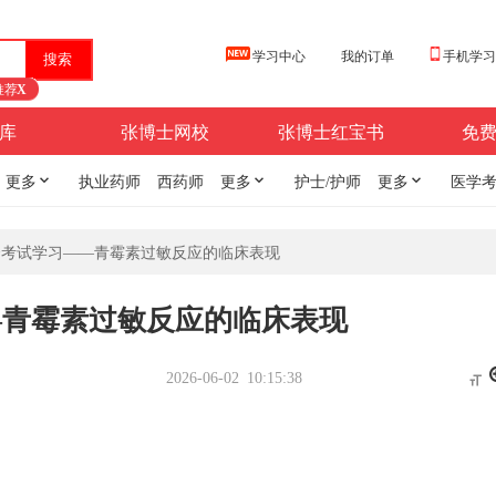
学习中心
我的订单
手机学
推荐
X
库
张博士网校
张博士红宝书
免
更多

执业药师
西药师
更多

护士/护师
更多

医学
资考试学习——青霉素过敏反应的临床表现
—青霉素过敏反应的临床表现
2026-06-02 10:15:38
