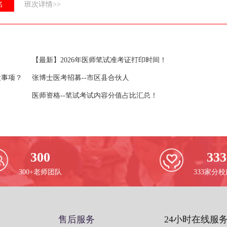
名
班次详情>>
【最新】2026年医师笔试准考证打印时间！
意事项？
张博士医考招募--市区县合伙人
医师资格--笔试考试内容分值占比汇总！
300
333
300+老师团队
333家分
售后服务
24小时在线服