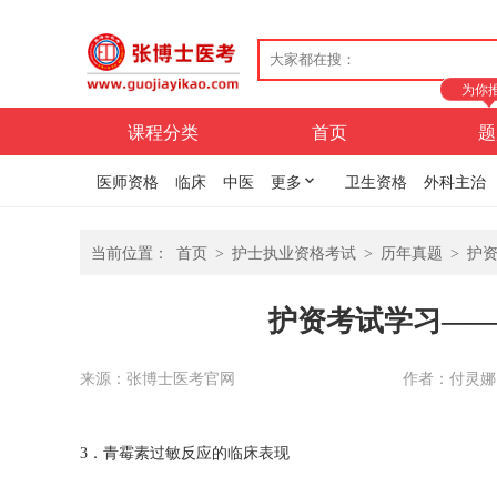
为你
课程分类
首页
题
医师资格
临床
中医
更多
卫生资格
外科主治
当前位置：
首页
>
护士执业资格考试
>
历年真题
>
护
护资考试学习—
来源：张博士医考官网
作者：付灵娜
3．青霉素过敏反应的临床表现