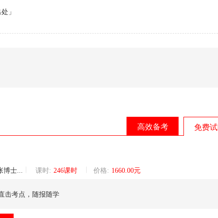
出处」
高效备考
免费试
巡讲团核心讲师
课时:
246课时
价格:
1660.00元
直击考点，随报随学