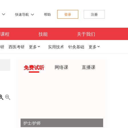
习
快速导航
帮助
登录
注册
费课程
技能
关于我们
考研
西医考研
更多

实用技术
针灸基础
更多

免费试听
网络课
直播课


护士/护师