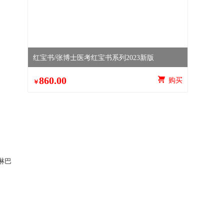
红宝书/张博士医考红宝书系列2023新版
860.00
 购买
￥
淋巴