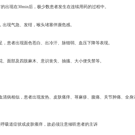
的出现在30min后，极少数患者发生在连续用药的过程中。
，出现气急、发绀，喉头堵塞伴濒危感。
足，患者出现面色苍白、出冷汗、脉细弱、血压下降等表现。
花、面部及四肢麻木、意识丧失、抽搐、大小便失禁等。
现和血清病相似，患者出现发热、皮肤瘙痒、荨麻疹、腹痛、关节肿痛、全身
是呼吸道症状或皮肤瘙痒，故必须注意倾听患者的主诉