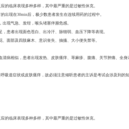
敏反应的临床表现多种多样，其中最严重的是过敏性休克。
的出现在30min后，极少数患者发生在连续用药的过程中。
，出现气急、发绀，喉头堵塞伴濒危感。
足，患者出现面色苍白、出冷汗、脉细弱、血压下降等表现。
花、面部及四肢麻木、意识丧失、抽搐、大小便失禁等。
现和血清病相似，患者出现发热、皮肤瘙痒、荨麻疹、腹痛、关节肿痛、全身
是呼吸道症状或皮肤瘙痒，故必须注意倾听患者的主诉是考试会涉及到的
敏反应的临床表现多种多样，其中最严重的是过敏性休克。