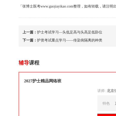
「张博士医考www.guojiayikao.com整理，如有转载，请注明
上一篇：
护士考试学习—头低足高与头高足低卧位
下一篇：
护资考试重点学习——传染病隔离的种类
辅导
课程
2027护士精品网络班
讲师:
北京张博士医考
特色