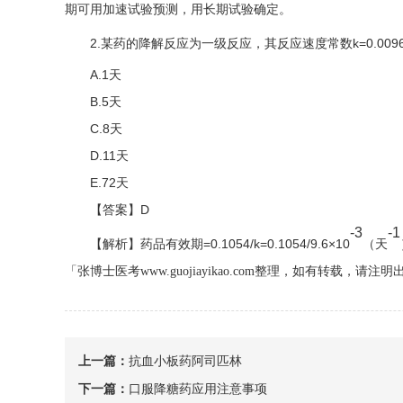
期可用加速试验预测，用长期试验确定。
2.某药的降解反应为一级反应，其反应速度常数k=0.009
A.1天
B.5天
C.8天
D.11天
E.72天
【答案】D
-3
-1
【解析】药品有效期=0.1054/k=0.1054/9.6×10
（天
「张博士医考www.guojiayikao.com整理，如有转载，请注明
上一篇：
抗血小板药阿司匹林
下一篇：
口服降糖药应用注意事项