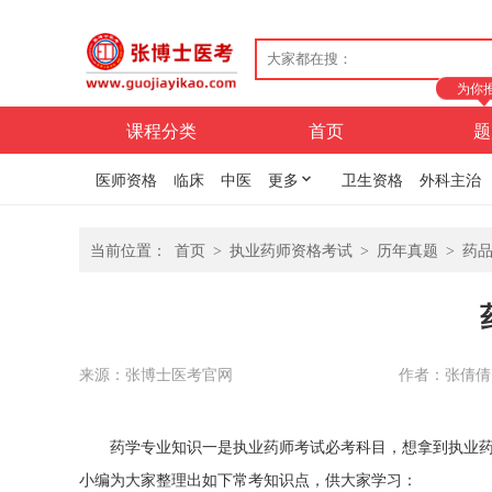
为你
课程分类
首页
题
医师资格
临床
中医
更多
卫生资格
外科主治
当前位置：
首页
>
执业药师资格考试
>
历年真题
>
药
来源：张博士医考官网
作者：张倩倩
药学专业知识一是
执业药师考试
必考科目，想拿到
执业
小编为大家整理出如下常考知识点，供大家学习：