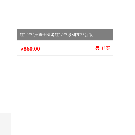
红宝书/张博士医考红宝书系列2023新版
860.00
 购买
￥