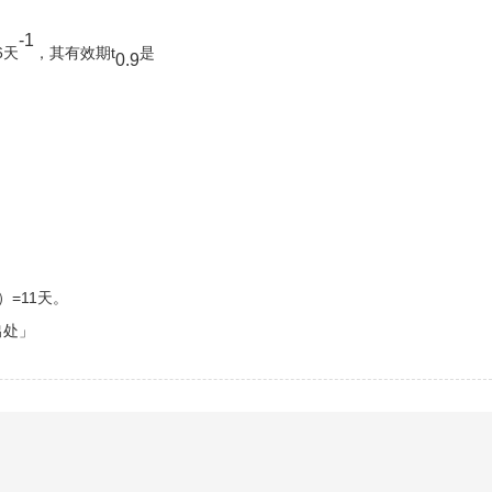
-1
6天
，其有效期t
是
0.9
）=11天。
出处」