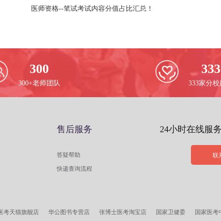
医师资格--笔试考试内容分值占比汇总！
300
333
300+老师团队
333家分
售后服务
24小时在线服
答疑帮助
联
快递查询流程
医考天猫旗舰店
华公图书专营店
张博士医考淘宝店
国家卫健委
国家医考