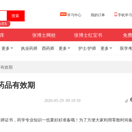
学习中心
我的订单
手机学
推荐
X
库
张博士网校
张博士红宝书
免
更多

执业药师
西药师
更多

护士/护师
更多

医学
品有效期
药品有效期
2026-05-29 09:19:10

药师证书
，药学专业知识一也要好好准备哦！为了方便大家利用零散时间