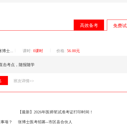
高效备考
免费试
巡讲团核心讲师
课时:
0课时
价格:
56.00元
直击考点，随报随学
名
班次详情>>
【最新】2026年医师笔试准考证打印时间！
意事项？
张博士医考招募--市区县合伙人