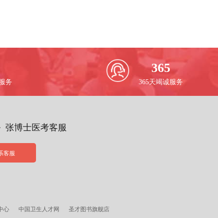
365
校服务
365天竭诚服务
务 张博士医考客服
系客服
中心
中国卫生人才网
圣才图书旗舰店