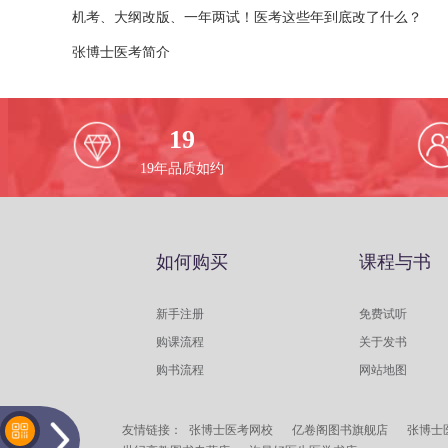
机考、大纲改版、一年两试！医考这些年到底改了什么？
张博士医考简介
19
19
年品质如约
如何购买
课程与书
新手注册
免费试听
购课流程
关于发书
购书流程
网站地图
友情链接：
张博士医考网校
亿卷阁图书旗舰店
张博士