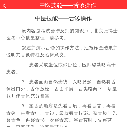
中医技能——舌诊操作
中医技能——舌诊操作
该内容是考试会涉及到的知识点，北京张博士
医考中心搜集整理，请参考。
叙述并演示舌诊的操作方法，汇报诊查结果并
说明其舌象特征及临床意义。
1．患者采取坐位或仰卧位，医师姿势略高于
患者。
2．患者面向自然光线，头略扬起，自然将舌
伸出口外，舌体放松，舌面平展，舌尖略向下，尽量
张开使舌体充分暴露。
3．望舌的顺序是先看舌质，再看舌苔，再看
舌尖，再看舌中、舌边，最后看舌根部。察舌质时先
察舌色，再察舌形，次察舌态。察舌苔时，先察苔
色，再察苔质，次察舌苔分布。