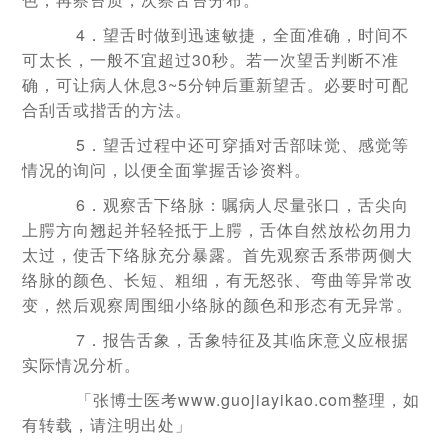
4．望舌时做到迅速敏捷，全面准确，时间不
可太长，一般不宜超过30秒。若一次望舌判断不准
确，可让病人休息3~5分钟后重新望舌。必要时可配
合刮舌或揩舌的方法。
5．望舌过程中还可穿插对舌部味觉、感觉等
情况的询问，以便全面掌握舌诊资料。
6．观察舌下络脉：嘱病人尽量张口，舌尖向
上腭方向翘起并轻轻抵于上腭，舌体自然放松勿用力
太过，使舌下络脉充分暴露。首先观察舌系带两侧大
络脉的颜色、长短、粗细，有无怒张、弯曲等异常改
变，然后观察周围细小络脉的颜色和形态有无异常。
7．报告舌象，舌象特征及其临床意义应根据
实际情况分析。
「张博士医考www.guojiayikao.com整理，如
有转载，请注明出处」