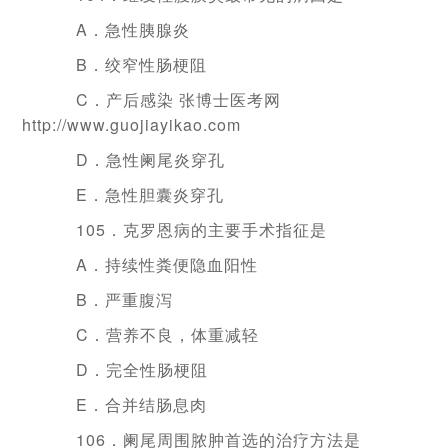
A．急性胰腺炎
B．绞窄性肠梗阻
C．产后感染 张博士医考网
http://www.guojiayikao.com
D．急性阑尾炎穿孔
E．急性胆囊炎穿孔
105．克罗恩病的主要手术指征是
A．持续性粪便隐血阳性
B．严重腹泻
C．营养不良，体重减轻
D．完全性肠梗阻
E．合并结肠息肉
106．阑尾周围脓肿首选的治疗方法是