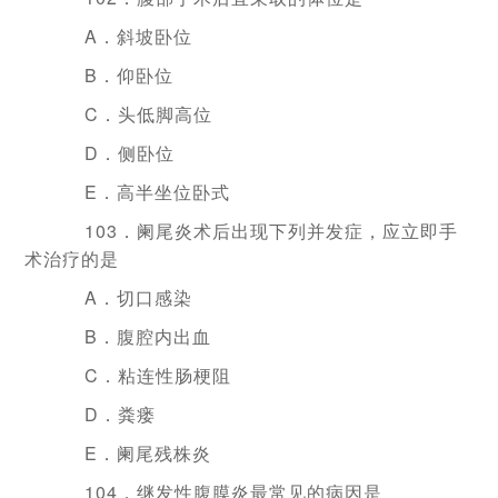
A．斜坡卧位
B．仰卧位
C．头低脚高位
D．侧卧位
E．高半坐位卧式
103．阑尾炎术后出现下列并发症，应立即手
术治疗的是
A．切口感染
B．腹腔内出血
C．粘连性肠梗阻
D．粪瘘
E．阑尾残株炎
104．继发性腹膜炎最常见的病因是