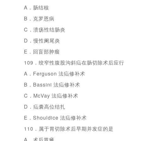
A．肠结核
B．克罗恩病
C．溃疡性结肠炎
D．慢性阑尾炎
E．回盲部肿瘤
109．绞窄性腹股沟斜疝在肠切除术后应行
A．Ferguson 法疝修补术
B．Bassini 法疝修补术
C．McVay 法疝修补术
D．疝囊高位结扎
E．Shouldice 法疝修补术
110．属于胃切除术后早期并发症的是
A．术后胃瘫