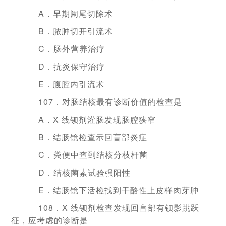
A．早期阑尾切除术
B．脓肿切开引流术
C．肠外营养治疗
D．抗炎保守治疗
E．腹腔内引流术
107．对肠结核最有诊断价值的检查是
A．X 线钡剂灌肠发现肠腔狭窄
B．结肠镜检查示回盲部炎症
C．粪便中查到结核分枝杆菌
D．结核菌素试验强阳性
E．结肠镜下活检找到干酪性上皮样肉芽肿
108．X 线钡剂检查发现回盲部有钡影跳跃
征，应考虑的诊断是