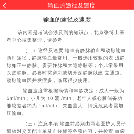
输血的途径及速度
输血的途径及速度
该内容是考试会涉及到的知识点，北京张博士医
考中心搜集整理，请参考。
（二）途径及速度 输血有静脉输血和动脉输血
两种途径，静脉输血最常用。一般选用较粗的表 浅静
脉如正中静脉、贵要静脉和大隐静脉等；小儿常采用
头皮静脉。必要时需穿刺或切开深静脉以建 立通道。
动脉输血因并发症多，临床很少使用。
输血速度需根据病情和年龄决定：成人一般为
5ml/min；小儿为 10 滴 /min；老年人或心脏储备功
能较差者约为 1ml/min。失血量大、情况危急者需加
压输血。
（三）注意事项 输血前必须由两名医护人员仔
细核对交叉配血单及血袋标签各项内容，并检查 血袋