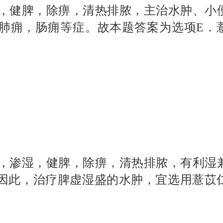
，健脾，除痹，清热排脓，主治水肿、小
肺痈，肠痈等症。故本题答案为选项
E
．
，渗湿，健脾，除痹，清热排脓，有利湿
因此，治疗脾虚湿盛的水肿，宜选用薏苡