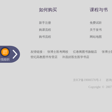
如何购买
课程与书
新手注册
免费试听
购课流程
关于发书
购书流程
网站地图
友情链接：
张博士医考网校
亿卷阁图书旗舰店
张博士
世纪高教图书专营店
许昌好医生医学书店
找组织
京ICP备19006576号-1
咨询邮箱：
Copyright © 2