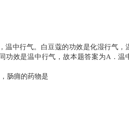
，温中行气。白豆蔻的功效是化湿行气，
同功效是温中行气，故本题答案为
A
．温
，肠痈的药物是