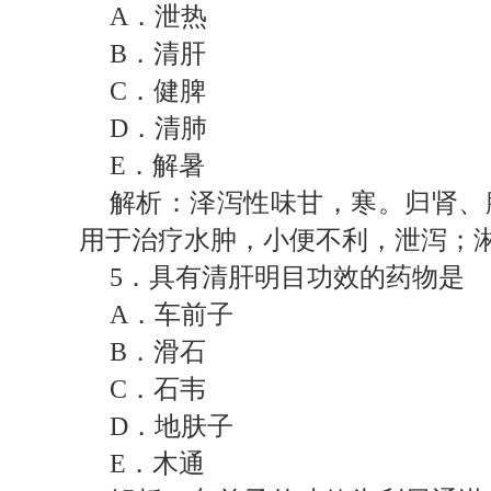
A
．泄热
B
．清肝
C
．健脾
D
．清肺
E
．解暑
解析：泽泻性味甘，寒。归肾、
用于治疗水肿，小便不利，泄泻；
5
．具有清肝明目功效的药物是
A
．车前子
B
．滑石
C
．石韦
D
．地肤子
E
．木通