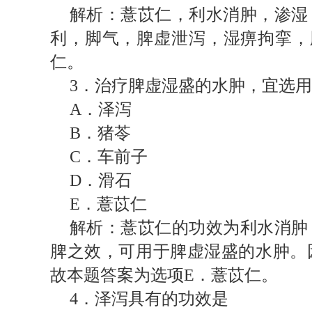
解析：薏苡仁，利水消肿，渗湿
利，脚气，脾虚泄泻，湿痹拘挛，
仁。
3
．治疗脾虚湿盛的水肿，宜选用
A
．泽泻
B
．猪苓
C
．车前子
D
．滑石
E
．薏苡仁
解析：薏苡仁的功效为利水消肿
脾之效，可用于脾虚湿盛的水肿。
故本题答案为选项
E
．薏苡仁。
4
．泽泻具有的功效是