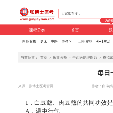
为你
课程分类
首页
题
医师资格
临床
中医
更多
卫生资格
外科主治
当前位置：
首页
>
执业医师
>
中西医助理医师
>
模拟
每日
来源：张博士医考官网
作者：白淑娟
1
．白豆蔻、肉豆蔻的共同功效是
A
．温中行气