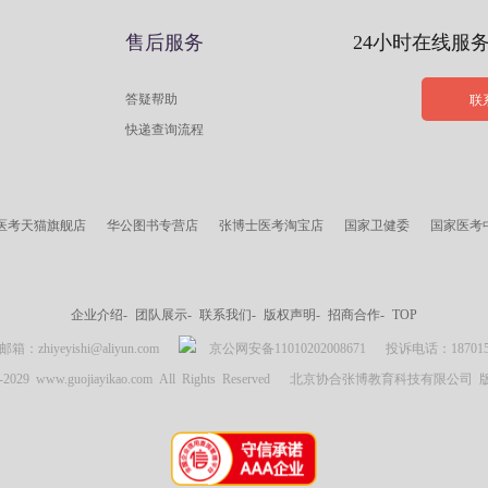
售后服务
24小时在线服
答疑帮助
联
快递查询流程
医考天猫旗舰店
华公图书专营店
张博士医考淘宝店
国家卫健委
国家医考
企业介绍-
团队展示-
联系我们-
版权声明-
招商合作-
TOP
zhiyeyishi@aliyun.com
京公网安备11010202008671
投诉电话：18701537
007-2029 www.guojiayikao.com All Rights Reserved 北京协合张博教育科技有限公