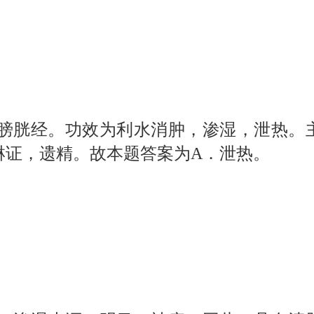
膀胱经。功效为利水消肿，渗湿，泄热。
淋证，遗精。故本题答案为
A
．泄热。