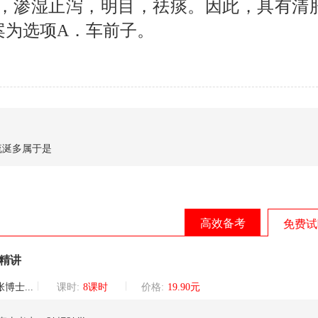
，渗湿止泻，明目，祛痰。因此，具有清
案为选项
A
．车前子。
流涎多属于是
高效备考
免费试
频精讲
巡讲团核心讲师
课时:
8课时
价格:
19.90元