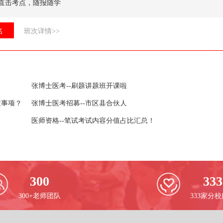
直击考点，随报随学
名
班次详情>>
张博士医考--刷题讲题班开课啦
意事项？
张博士医考招募--市区县合伙人
医师资格--笔试考试内容分值占比汇总！
300
333
300+老师团队
333家分