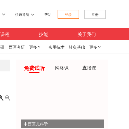
习
快速导航
帮助
登录
注册
费课程
技能
关于我们
考研
西医考研
更多

实用技术
针灸基础
更多

免费试听
网络课
直播课


中西医儿科学