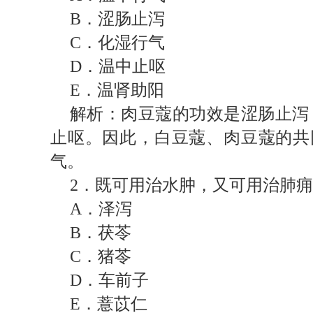
B
．涩肠止泻
C
．化湿行气
D
．温中止呕
E
．温肾助阳
解析：肉豆蔻的功效是涩肠止泻
止呕。因此，白豆蔻、肉豆蔻的共
气。
2
．既可用治水肿，又可用治肺痈
A
．泽泻
B
．茯苓
C
．猪苓
D
．车前子
E
．薏苡仁