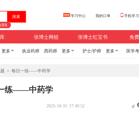
学习中心
我的订单
手机学
推荐
X
库
张博士网校
张博士红宝书
免
更多

执业药师
西药师
更多

护士/护师
更多

医学
试题
>
每日一练——中药学
一练——中药学
2025-10-31 17:49:52
