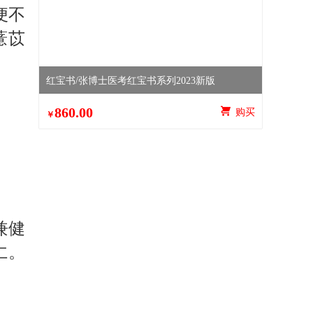
便不
薏苡
红宝书/张博士医考红宝书系列2023新版
860.00
 购买
￥
兼健
仁。