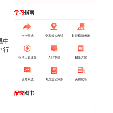
学习
指南
合合甄选
全真模拟考试
技能模拟考场
温中
中行
张博士极速版
APP下载
招生方案
机考系统
考点速记冲刺
免费试听
配套
图书