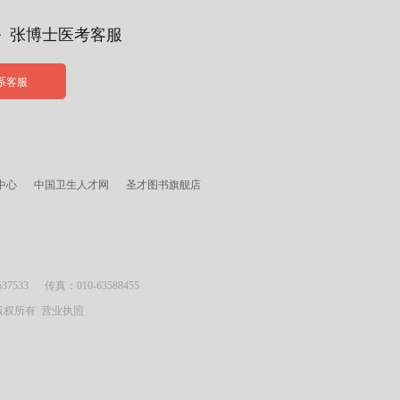
务 张博士医考客服
系客服
中心
中国卫生人才网
圣才图书旗舰店
533 传真：010-63588455
司 版权所有
营业执照