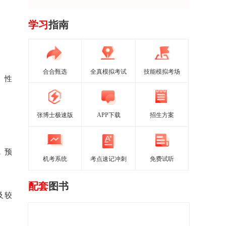
学习
指南
合合甄选
全真模拟考试
技能模拟考场
、性
张博士极速版
APP下载
招生方案
，预
机考系统
考点速记冲刺
免费试听
配套
图书
及较