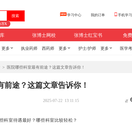
学习中心
我的订单
手机学
推荐
X
库
张博士网校
张博士红宝书
免
更多

执业药师
西药师
更多

护士/护师
更多

医学
析
>
医院哪些科室最有前途？这篇文章告诉你！
有前途？这篇文章告诉你！
2025-07-22 13:11:15

些科室待遇最好？哪些科室比较轻松？