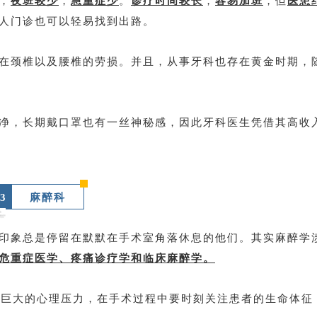
，
夜班较少
，
急重症少
。
诊疗时间较长
，
容易加班
，但
医患
人门诊也可以轻易找到出路。
在颈椎以及腰椎的劳损。并且，从事牙科也存在黄金时期，
净，长期戴口罩也有一丝神秘感，因此牙科医生凭借其高收
3
麻醉科
印象总是停留在默默在手术室角落休息的他们。其实麻醉学
危重症医学、疼痛诊疗学和临床麻醉学。
受巨大的心理压力，在手术过程中要时刻关注患者的生命体征