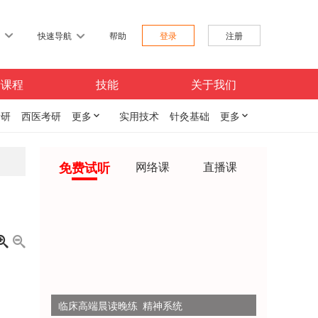
习
快速导航
帮助
登录
注册
费课程
技能
关于我们
考研
西医考研
更多

实用技术
针灸基础
更多

免费试听
网络课
直播课


临床高端晨读晚练 精神系统