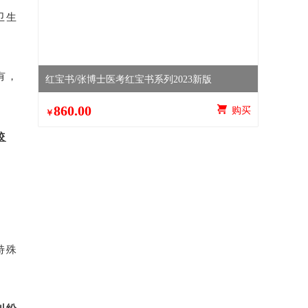
卫生
有，
红宝书/张博士医考红宝书系列2023新版
860.00
 购买
￥
较
特殊