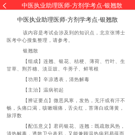
中医执业助理医师-方剂学考点-银翘散
中医执业助理医师-方剂学考点-银翘散
该内容是考试会涉及到的知识点，北京张博士
医考中心搜集整理，请参考。
银翘散
【组成】连翘、银花、桔梗、薄荷、竹叶、生
甘草、荆芥穗、淡豆豉、牛蒡子、鲜苇根
【功用】辛凉透表，清热解毒
【主治】温病初起
【辨证要点】微恶风寒，发热，无汗或有汗不
畅，头痛口渴，咳嗽咽痛，舌尖红，苔薄白或薄黄，
脉浮数
【配伍意义】君药银花、连翘：既疏散风热，
清热解毒，透散卫分表邪，又能兼顾温热病邪易蕴而