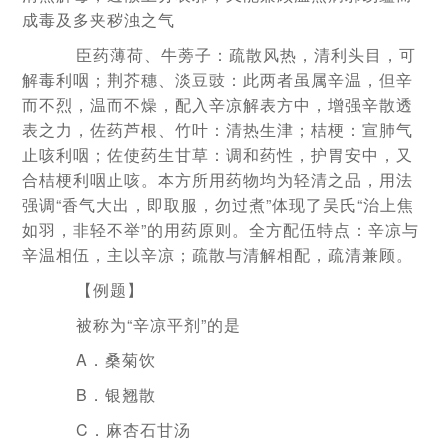
成毒及多夹秽浊之气
臣药薄荷、牛蒡子：疏散风热，清利头目，可
解毒利咽；荆芥穗、淡豆豉：此两者虽属辛温，但辛
而不烈，温而不燥，配入辛凉解表方中，增强辛散透
表之力，佐药芦根、竹叶：清热生津；桔梗：宣肺气
止咳利咽；佐使药生甘草：调和药性，护胃安中，又
合桔梗利咽止咳。本方所用药物均为轻清之品，用法
强调“香气大出，即取服，勿过煮”体现了吴氏“治上焦
如羽，非轻不举”的用药原则。全方配伍特点：辛凉与
辛温相伍，主以辛凉；疏散与清解相配，疏清兼顾。
【例题】
被称为“辛凉平剂”的是
A．桑菊饮
B．银翘散
C．麻杏石甘汤