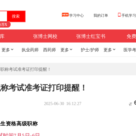
学习中心
我的订单
手机学
推荐
X
库
张博士网校
张博士红宝书
免
更多

执业药师
西药师
更多

护士/护师
更多

医学
级职称考试准考证打印提醒！
职称考试准考证打印提醒！
2025-06-30 16:12:27

卫生资格高级职称
试时间7月5日-6日