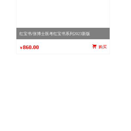
红宝书/张博士医考红宝书系列2023新版
860.00
 购买
￥