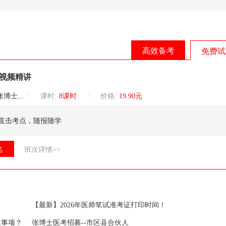
高效备考
免费试
题视频精讲
巡讲团核心讲师
课时:
8课时
价格:
19.90元
直击考点，随报随学
名
班次详情>>
【最新】2026年医师笔试准考证打印时间！
意事项？
张博士医考招募--市区县合伙人