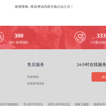
医师资格--笔试考试内容分值占比汇总！
300
333
300+老师团队
333家分
售后服务
24小时在线服
答疑帮助
联
快递查询流程
医考天猫旗舰店
华公图书专营店
张博士医考淘宝店
国家卫健委
国家医考