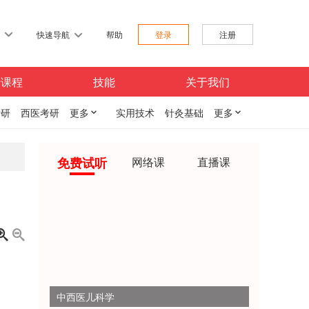
习
快速导航
帮助
登录
注册
费课程
技能
关于我们
考研
西医考研
更多

实用技术
针灸基础
更多

免费试听
网络课
直播课


中西医儿科学