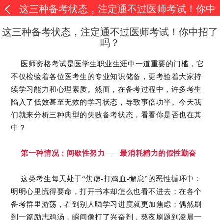
这三种备考状态，注定通不过医师考试！你中
招了吗？
这三种备考状态，注定通不过医师考试！你中招了
吗？
医师资格考试是医学生职业生涯中一道重要的门槛，它
不仅检验着各位医考生的专业知识储备，更考验着大家持
续学习能力和心理素质。然而，在备考过程中，许多考生
陷入了低效甚至无效的学习状态，导致事倍功半。今天我
们就来分析三种典型的失败备考状态，看看你是否也在其
中？
第一种情况：间歇性努力——最消耗精力的假性勤奋
这类考生每天处于“焦虑-打鸡血-懈怠”的恶性循环中：
明明心里慌得要命，打开书本却怎么也看不进去；在各个
备考群里游荡，看到别人晒学习进度就更加焦虑；偶然刷
到一篇励志鸡汤，瞬间像打了兴奋剂，熬夜刷题到凌晨一