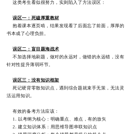
这类考生看似很努力，实则陷入了方法误区：
误区一：死磕厚重教材
抱着课本逐页啃，结果发现看了后面忘了前面，厚厚的
书本成了心理负担。
误区二：盲目题海战术
不加选择地刷题，做对的永远对，做错的永远错，没有
针对性提升薄弱环节。
误区三：没有知识框架
死记硬背零散知识点，遇到综合题就束手无策，无法灵
活运用知识。
有效的备考方法应该：
1. 以考纲为核心：明确重点、难点，有的放矢
2. 建立知识体系：用思维导图串联知识点