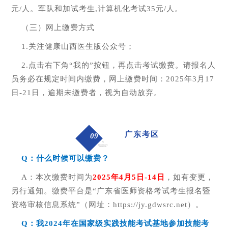
元/人。军队和加试考生,计算机化考试35元/人。
（三）网上缴费方式
1.关注健康山西医生版公众号；
2.点击右下角“我的”按钮，再点击考试缴费。请报名人
员务必在规定时间内缴费，网上缴费时间：2025年3月17
日-21日，逾期未缴费者，视为自动放弃。
广东考区
09
Q
：什么时候可以缴费
？
A：本次缴费时间为
2
02
5
年
4
月
5
日
-
14
日
，如有变更，
另行通知。缴费平台是“广东省医师资格考试考生报名暨
资格审核信息系统”（网址：https://jy.gdwsrc.net）。
Q
：我
202
4
年在国家
级
实践技能考试基地参加技能考