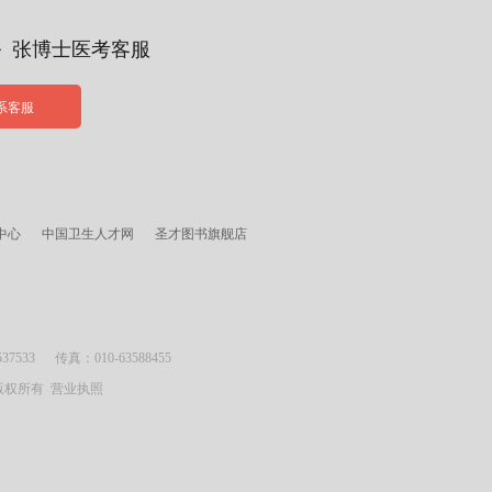
务 张博士医考客服
系客服
中心
中国卫生人才网
圣才图书旗舰店
533 传真：010-63588455
司 版权所有
营业执照