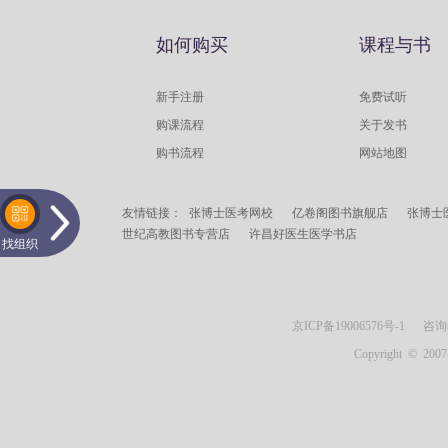
如何购买
课程与书
新手注册
免费试听
购课流程
关于发书
购书流程
网站地图
友情链接：
张博士医考网校
亿卷阁图书旗舰店
张博士
世纪高教图书专营店
许昌好医生医学书店
找组织
京ICP备19006576号-1
咨询邮箱：
Copyright © 2