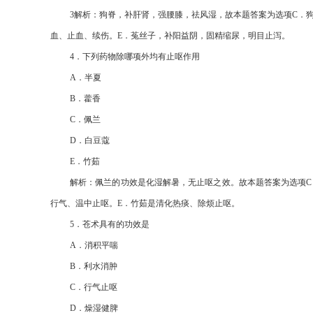
3
解析：狗脊，补肝肾，强腰膝，祛风湿，故本题答案为选项
C
．
血、止血、续伤。
E
．菟丝子，补阳益阴，固精缩尿，明目止泻。
4
．下列药物除哪项外均有止呕作用
A
．半夏
B
．藿香
C
．佩兰
D
．白豆蔻
E
．竹茹
解析：佩兰的功效是化湿解暑，无止呕之效。故本题答案为选项
C
行气、温中止呕。
E
．竹茹是清化热痰、除烦止呕。
5
．苍术具有的功效是
A
．消积平喘
B
．利水消肿
C
．行气止呕
D
．燥湿健脾