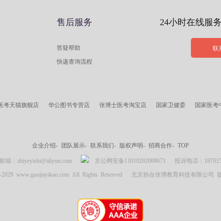
售后服务
24小时在线服
答疑帮助
联
快递查询流程
医考天猫旗舰店
华公图书专营店
张博士医考淘宝店
国家卫健委
国家医考
企业介绍-
团队展示-
联系我们-
版权声明-
招商合作-
TOP
zhiyeyishi@aliyun.com
京公网安备11010202008671
投诉电话：18701537
007-2029 www.guojiayikao.com All Rights Reserved 北京协合张博教育科技有限公