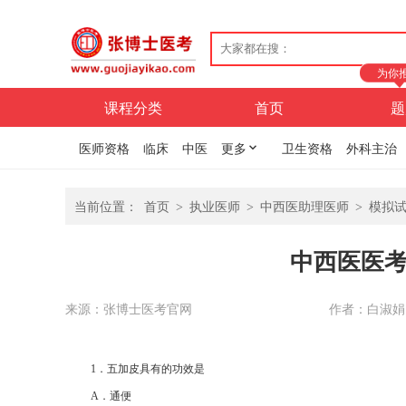
为你
课程分类
首页
题
医师资格
临床
中医
更多
卫生资格
外科主治
当前位置：
首页
>
执业医师
>
中西医助理医师
>
模拟
中西医医
来源：张博士医考官网
作者：白淑娟
1
．五加皮具有的功效是
A
．通便