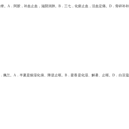
狗脊。
A
．阿胶，补血止血，滋阴润肺。
B
．三七，化瘀止血，活血定痛。
D
．骨碎补补
．佩兰。
A
．半夏是燥湿化痰、降逆止呕。
B
．藿香是化湿、解暑、止呕。
D
．白豆蔻