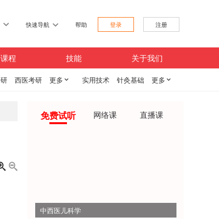
习
快速导航
帮助
登录
注册
费课程
技能
关于我们
考研
西医考研
更多

实用技术
针灸基础
更多

免费试听
网络课
直播课


中西医儿科学