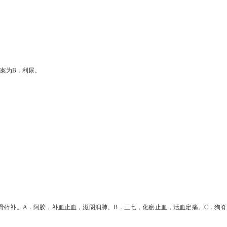
案为
B
．利尿。
骨碎补。
A
．阿胶，补血止血，滋阴润肺。
B
．三七，化瘀止血，活血定痛。
C
．狗脊