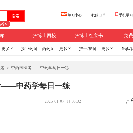
学习中心
我的订单
手机学
推荐
X
库
张博士网校
张博士红宝书
免
更多

执业药师
西药师
更多

护士/护师
更多

医学
试题
>
中西医医考——中药学每日一练
考——中药学每日一练
2025-01-07 14:03:02
