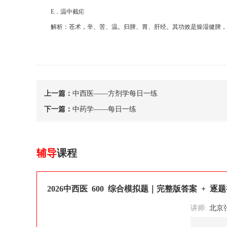
E
．温中截疟
解析：苍术，辛、苦、温。归脾、胃、肝经。其功效是燥湿健脾，
上一篇：
中西医——方剂学每日一练
下一篇：
中药学——每日一练
辅导
课程
2026中西医 600 综合模拟题｜完整版答案 + 逐
讲师:
北京张博士医考