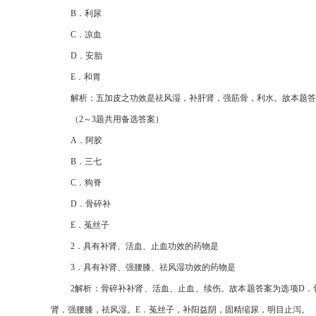
B
．利尿
C
．凉血
D
．安胎
E
．和胃
解析：五加皮之功效是祛风湿，补肝肾，强筋骨，利水。故本题答
（
2
～
3
题共用备选答案）
A
．阿胶
B
．三七
C
．狗脊
D
．骨碎补
E
．菟丝子
2
．具有补肾、活血、止血功效的药物是
3
．具有补肾、强腰膝、祛风湿功效的药物是
2
解析：骨碎补补肾、活血、止血、续伤。故本题答案为选项
D
．
肾，强腰膝，祛风湿。
E
．菟丝子，补阳益阴，固精缩尿，明目止泻。