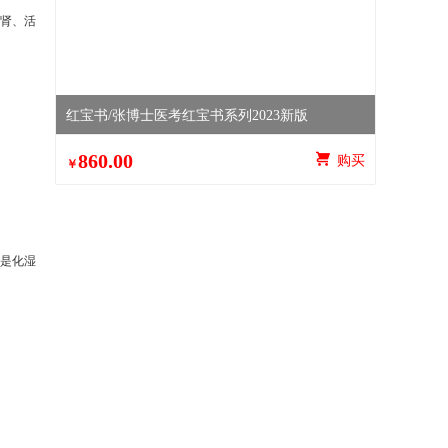
肾、活
红宝书/张博士医考红宝书系列2023新版
860.00
 购买
￥
是化湿