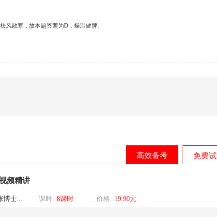
祛风散寒，故本题答案为
D
．燥湿健脾。
高效备考
免费试
题视频精讲
巡讲团核心讲师
课时:
8课时
价格:
19.90元