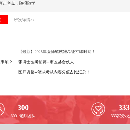
直击考点，随报随学
名
班次详情>>
【最新】2026年医师笔试准考证打印时间！
意事项？
张博士医考招募--市区县合伙人
医师资格--笔试考试内容分值占比汇总！
300
333
300+老师团队
333家分