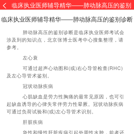
临床执业医师辅导精华——肺动脉高压的鉴别
诊断
临床执业医师辅导精华——肺动脉高压的鉴别诊断
肺动脉高压的鉴别诊断是临床执业医师考试会
涉及到的知识点，北京张博士医考中心搜集整理，请
参考。
左心衰
可通过超声心动图和(或)右心导管检查(RHC)
及左心导管术鉴别。
冠状动脉疾病
心肌缺血是劳力性胸痛的最常见原因，也可引
起缺血诱导的心律失常伴劳力性晕厥。冠状动脉疾病
可通过负荷试验和(或)左心导管术识别。
肝脏疾病
急性和慢性肝脏疾病引起外周性水肿，前者还