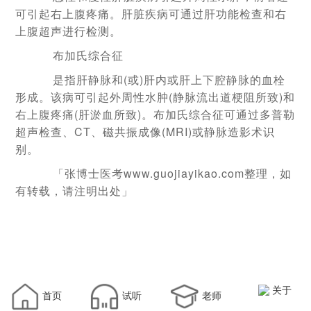
可引起右上腹疼痛。肝脏疾病可通过肝功能检查和右
上腹超声进行检测。
布加氏综合征
是指肝静脉和(或)肝内或肝上下腔静脉的血栓
形成。该病可引起外周性水肿(静脉流出道梗阻所致)和
右上腹疼痛(肝淤血所致)。布加氏综合征可通过多普勒
超声检查、CT、磁共振成像(MRI)或静脉造影术识
别。
「张博士医考www.guojiayikao.com整理，如
有转载，请注明出处」
关于
首页
试听
老师