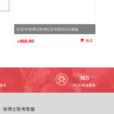
红宝书/张博士医考红宝书系列2023新版
860.00
 购买
￥
365
校服务
365天竭诚服务
务 张博士医考客服