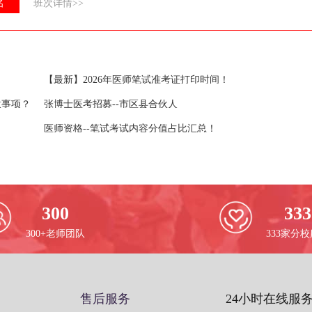
名
班次详情>>
【最新】2026年医师笔试准考证打印时间！
意事项？
张博士医考招募--市区县合伙人
医师资格--笔试考试内容分值占比汇总！
300
333
300+老师团队
333家分
售后服务
24小时在线服