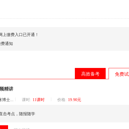
点网上缴费入口已开通！
缴费通知
高效备考
免费试
视频精讲
巡讲团核心讲师
课时:
11课时
价格:
19.90元
直击考点，随报随学