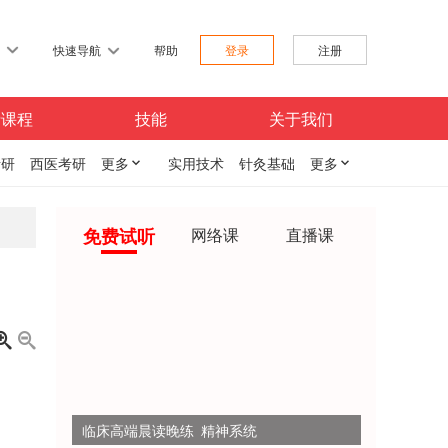
习
快速导航
帮助
登录
注册
费课程
技能
关于我们
考研
西医考研
更多

实用技术
针灸基础
更多

免费试听
网络课
直播课


临床高端晨读晚练 精神系统