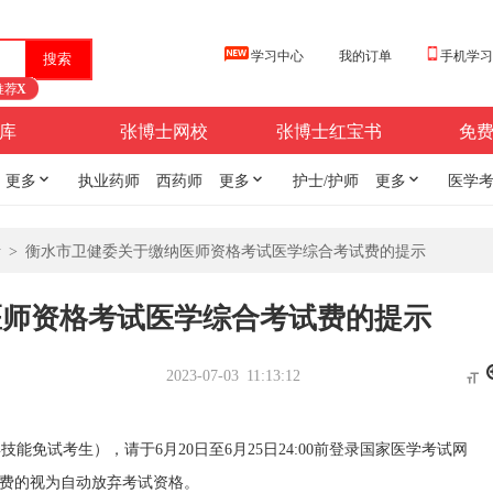
学习中心
我的订单
手机学
推荐
X
库
张博士网校
张博士红宝书
免
更多

执业药师
西药师
更多

护士/护师
更多

医学
析
>
衡水市卫健委关于缴纳医师资格考试医学综合考试费的提示
医师资格考试医学综合考试费的提示
2023-07-03 11:13:12

能免试考生），请于6月20日至6月25日24:00前登录国家医学考试网
逾期未缴费的视为自动放弃考试资格。